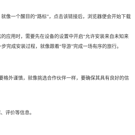
就像一个醒目的“路标”，点击该链接后，浏览器便会开始下载
店的应用时，需要先在设备的设置中开启“允许安装来自未知来
一步完成安装过程，就像跟着“导游”完成一场有序的旅行。
要格外谨慎，就像挑选合作伙伴一样，要确保其具有良好的信
绍、评价等信息。