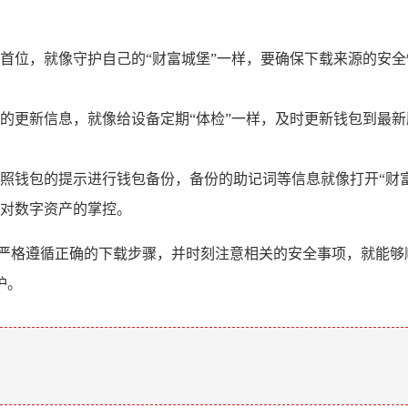
首位，就像守护自己的“财富城堡”一样，要确保下载来源的安
的更新信息，就像给设备定期“体检”一样，及时更新钱包到最
照钱包的提示进行钱包备份，备份的助记词等信息就像打开“财
对数字资产的掌控。
，严格遵循正确的下载步骤，并时刻注意相关的安全事项，就能够
护。
。