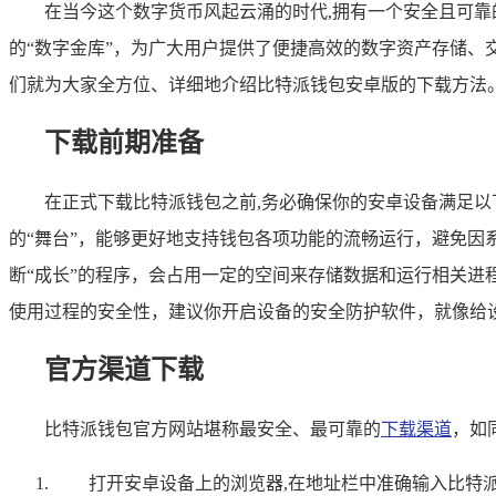
在当今这个数字货币风起云涌的时代,拥有一个安全且可
的“数字金库”，为广大用户提供了便捷高效的数字资产存储
们就为大家全方位、详细地介绍比特派钱包安卓版的下载方法
下载前期准备
在正式下载比特派钱包之前,务必确保你的安卓设备满足
的“舞台”，能够更好地支持钱包各项功能的流畅运行，避免
断“成长”的程序，会占用一定的空间来存储数据和运行相关进
使用过程的安全性，建议你开启设备的安全防护软件，就像给
官方渠道下载
比特派钱包官方网站堪称最安全、最可靠的
下载渠道
，如
打开安卓设备上的浏览器,在地址栏中准确输入比特