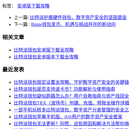
标签：
安卓版下载攻略
上一篇:
比特派护盾硬件钱包，数字资产安全的坚固堡垒
下一篇
:
Bitpie钱包发币，机遇与挑战并存的新动向
相关文章
比特派钱包安卓版下载全攻略
比特派钱包安卓版本下载全攻略
最近发表
比特派钱包锁定设置全攻略，守护数字资产安全的关键操
比特派钱包是否支持波卡币？功能解析与使用指南
比特派钱包疑似跑路怎么办？用户自救指南与资产找回全
比特派钱包TRX（波场币）创建、充值、转账全操作详
一部手机玩转多比特派钱包，数字资产分类管理的安全之
比特派钱包苹果手机版，iOS用户的数字资产安全管家
比特派钱包无法更新？别慌，这些原因和解决方法帮你搞