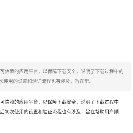
可信赖的应用平台，以保障下载安全，说明了下载过程中的
使用的设置和验证流程也有涉及，旨在帮...
可信赖的应用平台，以保障下载安全，说明了下载过程中
后初次使用的设置和验证流程也有涉及，旨在帮助用户顺