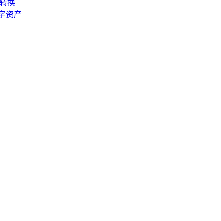
产转换
数字资产