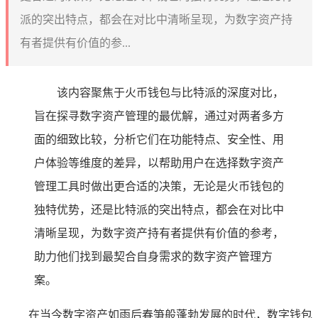
派的突出特点，都会在对比中清晰呈现，为数字资产持
有者提供有价值的参...
该内容聚焦于火币钱包与比特派的深度对比，
旨在探寻数字资产管理的最优解，通过对两者多方
面的细致比较，分析它们在功能特点、安全性、用
户体验等维度的差异，以帮助用户在选择数字资产
管理工具时做出更合适的决策，无论是火币钱包的
独特优势，还是比特派的突出特点，都会在对比中
清晰呈现，为数字资产持有者提供有价值的参考，
助力他们找到最契合自身需求的数字资产管理方
案。
在当今数字资产如雨后春笋般蓬勃发展的时代，数字钱包