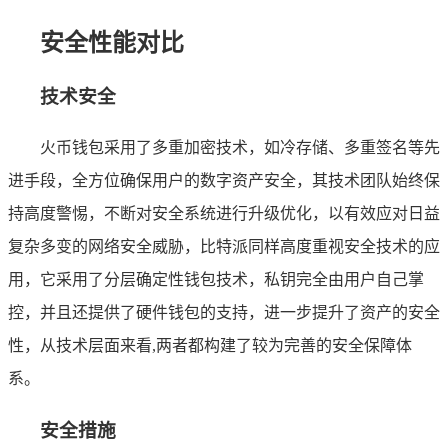
安全性能对比
技术安全
火币钱包采用了多重加密技术，如冷存储、多重签名等先
进手段，全方位确保用户的数字资产安全，其技术团队始终保
持高度警惕，不断对安全系统进行升级优化，以有效应对日益
复杂多变的网络安全威胁，比特派同样高度重视安全技术的应
用，它采用了分层确定性钱包技术，私钥完全由用户自己掌
控，并且还提供了硬件钱包的支持，进一步提升了资产的安全
性，从技术层面来看,两者都构建了较为完善的安全保障体
系。
安全措施