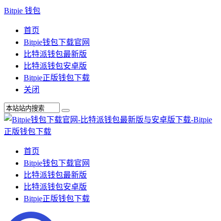
Bitpie 钱包
首页
Bitpie钱包下载官网
比特派钱包最新版
比特派钱包安卓版
Bitpie正版钱包下载
关闭
首页
Bitpie钱包下载官网
比特派钱包最新版
比特派钱包安卓版
Bitpie正版钱包下载