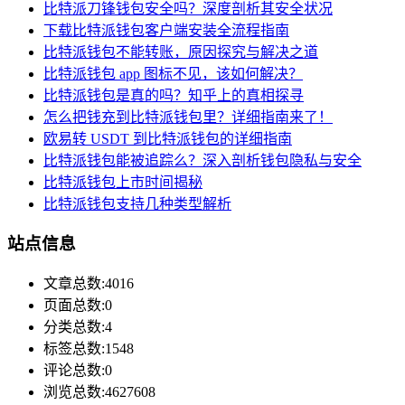
比特派刀锋钱包安全吗？深度剖析其安全状况
下载比特派钱包客户端安装全流程指南
比特派钱包不能转账，原因探究与解决之道
比特派钱包 app 图标不见，该如何解决？
比特派钱包是真的吗？知乎上的真相探寻
怎么把钱充到比特派钱包里？详细指南来了！
欧易转 USDT 到比特派钱包的详细指南
比特派钱包能被追踪么？深入剖析钱包隐私与安全
比特派钱包上市时间揭秘
比特派钱包支持几种类型解析
站点信息
文章总数:4016
页面总数:0
分类总数:4
标签总数:1548
评论总数:0
浏览总数:4627608