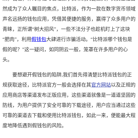
然成为了众人瞩目的焦点，比特派，作为一款在数字货币领域
声名远扬的钱包应用，凭借其便捷的服务，赢得了众多用户的
青睐，正所谓“树大招风”，一些不法分子也趁机盯上了这块
“肥肉”，利用
假钱包
大肆进行诈骗活动。“比特派哪个钱包是
假的呢？”这一疑问，如同阴云一般，笼罩在许多用户的心
头。
要想避开假钱包的陷阱,我们首先得清楚比特派钱包的正
规获取途径，比特派官方一般会选择在其
官方网站
以及正规的
应用商店等渠道发布正版应用，这些渠道就像是一道道坚固的
防线，为用户提供了安全可靠的下载途径，用户应当通过这些
可靠的渠道去下载和使用比特派钱包，如此一来，便能最大程
度地降低遇到假钱包的风险。