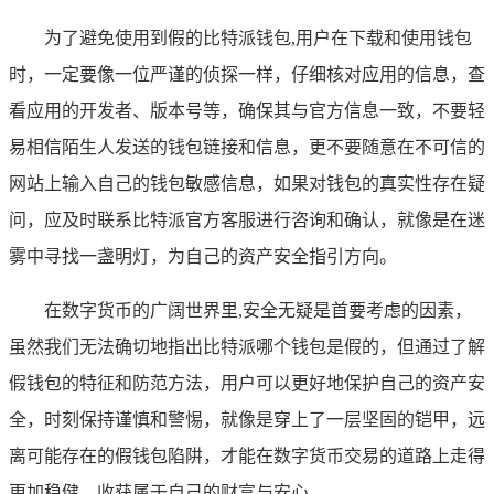
为了避免使用到假的比特派钱包,用户在下载和使用钱包
时，一定要像一位严谨的侦探一样，仔细核对应用的信息，查
看应用的开发者、版本号等，确保其与官方信息一致，不要轻
易相信陌生人发送的钱包链接和信息，更不要随意在不可信的
网站上输入自己的钱包敏感信息，如果对钱包的真实性存在疑
问，应及时联系比特派官方客服进行咨询和确认，就像是在迷
雾中寻找一盏明灯，为自己的资产安全指引方向。
在数字货币的广阔世界里,安全无疑是首要考虑的因素，
虽然我们无法确切地指出比特派哪个钱包是假的，但通过了解
假钱包的特征和防范方法，用户可以更好地保护自己的资产安
全，时刻保持谨慎和警惕，就像是穿上了一层坚固的铠甲，远
离可能存在的假钱包陷阱，才能在数字货币交易的道路上走得
更加稳健，收获属于自己的财富与安心。