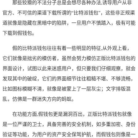
那些狡猾的不法分子总是会想尽各种办法,诱导用户从非
官方、不可信的渠道下载所谓的“比特派钱包”，这些非正规渠
道就像是隐藏在黑暗中的陷阱，一旦用户不慎踏入，极有可能
下载到假钱包。
假的比特派钱包往往有着一些明显的特征,从外观上看，
它们就像是拙劣的模仿者，虽然会努力模仿正版比特派钱包的
界面设计，试图以此来迷惑用户，但只要我们仔细观察，就会
发现其中的破绽，它们的界面细节往往粗糙不堪、不够流畅，
比如图标模糊不清，就像是被蒙上了一层灰尘；文字排版混
乱，仿佛是一群迷失方向的蚂蚁。
在功能方面,假钱包更是漏洞百出，正版比特派钱包就像
是一位严谨的卫士，具备完善的安全机制，如多重加密、身份
验证等功能，为用户的资产安全保驾护航，而假钱包则像是一