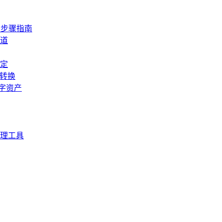
细步骤指南
道
定
产转换
数字资产
理工具