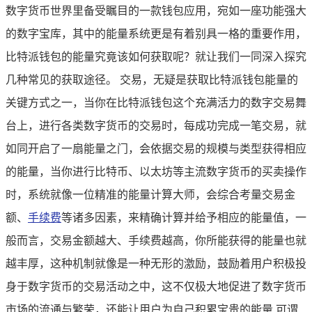
数字货币世界里备受瞩目的一款钱包应用，宛如一座功能强大
的数字宝库，其中的能量系统更是有着别具一格的重要作用，
比特派钱包的能量究竟该如何获取呢？就让我们一同深入探究
几种常见的获取途径。 交易，无疑是获取比特派钱包能量的
关键方式之一，当你在比特派钱包这个充满活力的数字交易舞
台上，进行各类数字货币的交易时，每成功完成一笔交易，就
如同开启了一扇能量之门，会依据交易的规模与类型获得相应
的能量，当你进行比特币、以太坊等主流数字货币的买卖操作
时，系统就像一位精准的能量计算大师，会综合考量交易金
额、
手续费
等诸多因素，来精确计算并给予相应的能量值，一
般而言，交易金额越大、手续费越高，你所能获得的能量也就
越丰厚，这种机制就像是一种无形的激励，鼓励着用户积极投
身于数字货币的交易活动之中，这不仅极大地促进了数字货币
市场的流通与繁荣，还能让用户为自己积累宝贵的能量,可谓