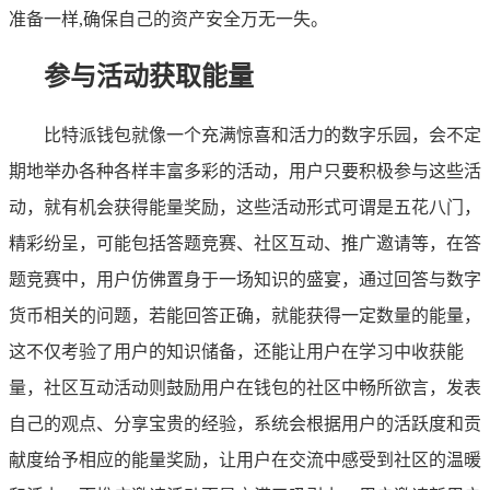
准备一样,确保自己的资产安全万无一失。
参与活动获取能量
比特派钱包就像一个充满惊喜和活力的数字乐园，会不定
期地举办各种各样丰富多彩的活动，用户只要积极参与这些活
动，就有机会获得能量奖励，这些活动形式可谓是五花八门，
精彩纷呈，可能包括答题竞赛、社区互动、推广邀请等，在答
题竞赛中，用户仿佛置身于一场知识的盛宴，通过回答与数字
货币相关的问题，若能回答正确，就能获得一定数量的能量，
这不仅考验了用户的知识储备，还能让用户在学习中收获能
量，社区互动活动则鼓励用户在钱包的社区中畅所欲言，发表
自己的观点、分享宝贵的经验，系统会根据用户的活跃度和贡
献度给予相应的能量奖励，让用户在交流中感受到社区的温暖