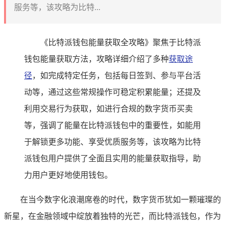
服务等，该攻略为比特...
《比特派钱包能量获取全攻略》聚焦于比特派
钱包能量获取方法，攻略详细介绍了多种
获取途
径
，如完成特定任务，包括每日签到、参与平台活
动等，通过这些常规操作可稳定积累能量；还提及
利用交易行为获取，如进行合规的数字货币买卖
等，强调了能量在比特派钱包中的重要性，如能用
于解锁更多功能、享受优质服务等，该攻略为比特
派钱包用户提供了全面且实用的能量获取指导，助
力用户更好地使用钱包。
在当今数字化浪潮席卷的时代，数字货币犹如一颗璀璨的
新星，在金融领域中绽放着独特的光芒，而比特派钱包，作为