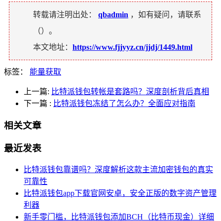
转载请注明出处：
qbadmin
，如有疑问，请联系
（
）。
本文地址：
https://www.fjjyyz.cn/jjdj/1449.html
标签：
能量获取
上一篇:
比特派钱包转帐是套路吗？深度剖析背后真相
下一篇
:
比特派钱包冻结了怎么办？全面应对指南
相关文章
最近发表
比特派钱包靠谱吗？深度解析这款主流加密钱包的真实
可靠性
比特派钱包app下载官网安卓，安全正版的数字资产管理
利器
新手零门槛，比特派钱包添加BCH（比特币现金）详细