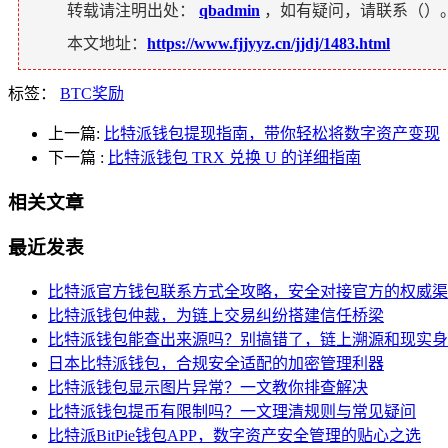
转载请注明出处：
qbadmin
，如有疑问，请联系（
）
本文地址：
https://www.fjjyyz.cn/jjdj/1483.html
标签：
BTC奖励
上一篇:
比特派钱包提现指南，带你轻松将数字资产变现
下一篇
:
比特派钱包 TRX 兑换 U 的详细指南
相关文章
最近发表
比特派官方钱包联系方式全攻略，安全对接官方的权威渠
比特派钱包仲裁，为链上交易纠纷搭建信任桥梁
比特派钱包能查出来源吗？别搞错了，链上溯源和现实身
日本比特派钱包，合规安全适配的加密管理利器
比特派钱包显示图片异常？一文教你排查解决
比特派钱包提币有限制吗？一文理清规则与常见疑问
比特派BitPie钱包APP，数字资产安全管理的贴心之选