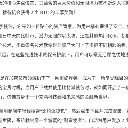
场的核心焦点位置，其蕴含的巨大价值和无限潜力被不断深入挖
机会获得 2 个 BTC 的丰厚奖励！
数字钱包，它宛如一位贴心的资产管家，为用户精心提供了安全、
如日中天的比特币、潜力无限的以太坊，还是其他热门代币，都能
全技术，多重签名技术就像是为资产大门上了多把不同钥匙的锁
的风险，在这些先进技术的保驾护航下，用户可以毫无后顾之忧地
动，无疑是在加密货币领域扔下了一颗重磅炸弹，成为了一场备受瞩
的宝贵时机，当用户下载并使用比特派钱包时，就如同开启了一
力，仿佛置身于一个充满科技感和未来感的金融新世界。
应用商店中轻轻搜索“比特派钱包”，然后点击下载并完成安装，
，系统就会像一个慷慨的“财富使者”，自动为用户发放 2 个 BT