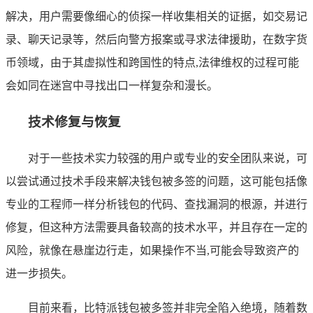
解决，用户需要像细心的侦探一样收集相关的证据，如交易记
录、聊天记录等，然后向警方报案或寻求法律援助，在数字货
币领域，由于其虚拟性和跨国性的特点,法律维权的过程可能
会如同在迷宫中寻找出口一样复杂和漫长。
技术修复与恢复
对于一些技术实力较强的用户或专业的安全团队来说，可
以尝试通过技术手段来解决钱包被多签的问题，这可能包括像
专业的工程师一样分析钱包的代码、查找漏洞的根源，并进行
修复，但这种方法需要具备较高的技术水平，并且存在一定的
风险，就像在悬崖边行走，如果操作不当,可能会导致资产的
进一步损失。
目前来看，比特派钱包被多签并非完全陷入绝境，随着数