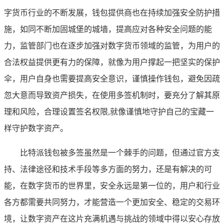
字货币行业的不断发展，钱包提供商也在持续加强安全防护措
施，如同不断加固城堡的城墙，提高应对各种安全问题的能
力，监管部门也在逐步加强对数字货币领域的监管，为用户的
合法权益提供更有力的保障，就像为用户撑起一把坚实的保护
伞，用户自身也需要提高安全意识，谨慎操作钱包，避免因疏
忽大意而导致资产损失，在使用多签机制时，要充分了解其原
理和风险，合理设置签名权限,就像谨慎地守护自己的宝藏一
样守护数字资产。
比特派钱包被多签虽然是一个棘手的问题，但通过官方支
持、法律途径和技术手段等多方面的努力，还是有解决的可
能，在数字货币的世界里，安全永远是第一位的，用户和行业
各方都需要共同努力，才能营造一个更加安全、稳定的交易环
境，让数字资产在这片充满机遇与挑战的领域中得以安心存放