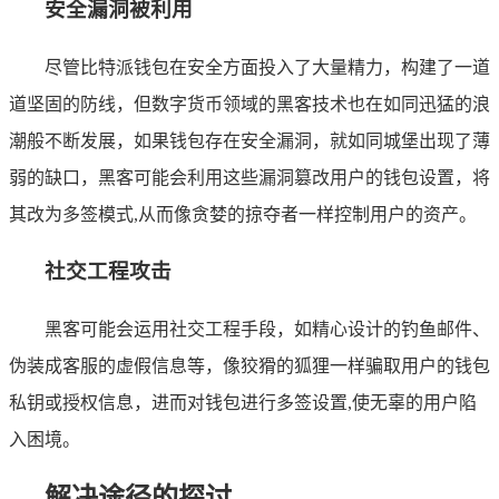
安全漏洞被利用
尽管比特派钱包在安全方面投入了大量精力，构建了一道
道坚固的防线，但数字货币领域的黑客技术也在如同迅猛的浪
潮般不断发展，如果钱包存在安全漏洞，就如同城堡出现了薄
弱的缺口，黑客可能会利用这些漏洞篡改用户的钱包设置，将
其改为多签模式,从而像贪婪的掠夺者一样控制用户的资产。
社交工程攻击
黑客可能会运用社交工程手段，如精心设计的钓鱼邮件、
伪装成客服的虚假信息等，像狡猾的狐狸一样骗取用户的钱包
私钥或授权信息，进而对钱包进行多签设置,使无辜的用户陷
入困境。
解决途径的探讨