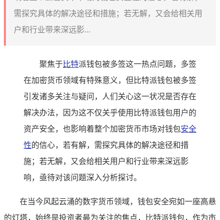
需探究具体的解决途径和措施；若无解，又会给相关用
户和行业带来深远影...
聚焦于
比特
派钱包被多签这一热点问题，多签
在加密货币领域有特殊意义，但比特派钱包被多签
引发诸多关注与疑问，人们关心这一状况是否存在
解决办法，因为这不仅关乎使用比特派钱包用户的
资产安全，也影响着整个加密货币市场对钱包
安全
性
的信心，若有解，需探究具体的解决途径和措
施；若无解，又会给相关用户和行业带来深远影
响，亟待对该问题深入分析探讨。
在当今风起云涌的数字货币领域，钱包安全宛如一座高悬
的灯塔，始终是投资者最为关注的焦点，比特派钱包，作为市