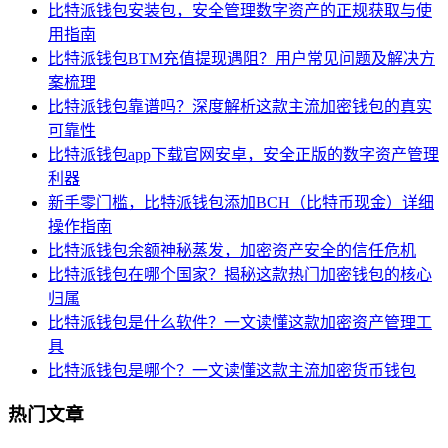
比特派钱包安装包，安全管理数字资产的正规获取与使
用指南
比特派钱包BTM充值提现遇阻？用户常见问题及解决方
案梳理
比特派钱包靠谱吗？深度解析这款主流加密钱包的真实
可靠性
比特派钱包app下载官网安卓，安全正版的数字资产管理
利器
新手零门槛，比特派钱包添加BCH（比特币现金）详细
操作指南
比特派钱包余额神秘蒸发，加密资产安全的信任危机
比特派钱包在哪个国家？揭秘这款热门加密钱包的核心
归属
比特派钱包是什么软件？一文读懂这款加密资产管理工
具
比特派钱包是哪个？一文读懂这款主流加密货币钱包
热门文章