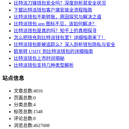
比特派刀锋钱包安全吗？深度剖析其安全状况
下载比特派钱包客户端安装全流程指南
比特派钱包不能转账，原因探究与解决之道
比特派钱包 app 图标不见，该如何解决？
比特派钱包是真的吗？知乎上的真相探寻
怎么把钱充到比特派钱包里？详细指南来了！
比特派钱包能被追踪么？深入剖析钱包隐私与安全
欧易转 USDT 到比特派钱包的详细指南
比特派钱包上市时间揭秘
比特派钱包支持几种类型解析
站点信息
文章总数:4016
页面总数:0
分类总数:4
标签总数:1548
评论总数:0
浏览总数:4627608