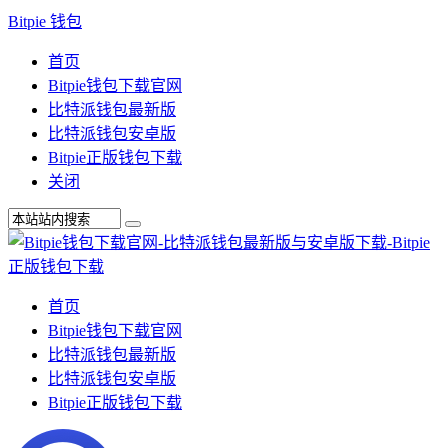
Bitpie 钱包
首页
Bitpie钱包下载官网
比特派钱包最新版
比特派钱包安卓版
Bitpie正版钱包下载
关闭
首页
Bitpie钱包下载官网
比特派钱包最新版
比特派钱包安卓版
Bitpie正版钱包下载