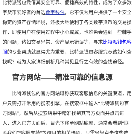
比特派钱包凭借其安全可靠、便捷高效的特性，成为了众多数
字货币爱好者的首选
数字钱包
，它不仅为用户提供了一个安全
稳定的资产存储环境，还极大地便利了各类数字货币的交易操
作，即使用户在使用过程中小心翼翼，也难免会遇到一些棘手
的问题，诸如交易异常、资产显示错误等，寻求
比特派钱包客
服
的专业帮助就显得尤为重要，比特派钱包客服究竟该如何查
找呢？就为大家详细剖析几种常见且行之有效的查找途径。
官方网站——精准可靠的信息源
比特派钱包的官方网站堪称获取客服信息的关键渠道，用
户只需打开常用的搜索引擎，在搜索框中输入“比特派钱包官
方网站”，然后从搜索结果中精准找到其官方页面并点击进
入，进入官方页面后，目光下移至网站底部，通常会看到“联
系我们”“客服支持”等醒目的相关选项，只需轻轻点击这些选