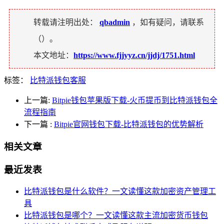
转载请注明出处：
qbadmin
，如有疑问，请联系
（
）。
本文地址：
https://www.fjjyyz.cn/jjdj/1751.html
标签：
比特派钱包客服
上一篇:
Bitpie钱包苹果版下载-火币提币到比特派钱包全
流程指南
下一篇
:
Bitpie官网钱包下载-比特派钱包的优势解析
相关文章
最近发表
比特派钱包是什么软件？一文读懂这款加密资产管理工
具
比特派钱包是哪个？一文读懂这款主流加密货币钱包