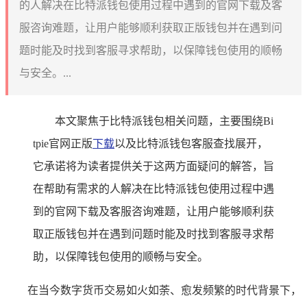
的人解决在比特派钱包使用过程中遇到的官网下载及客
服咨询难题，让用户能够顺利获取正版钱包并在遇到问
题时能及时找到客服寻求帮助，以保障钱包使用的顺畅
与安全。...
本文聚焦于比特派钱包相关问题，主要围绕Bi
tpie官网正版
下载
以及比特派钱包客服查找展开，
它承诺将为读者提供关于这两方面疑问的解答，旨
在帮助有需求的人解决在比特派钱包使用过程中遇
到的官网下载及客服咨询难题，让用户能够顺利获
取正版钱包并在遇到问题时能及时找到客服寻求帮
助，以保障钱包使用的顺畅与安全。
在当今数字货币交易如火如荼、愈发频繁的时代背景下，