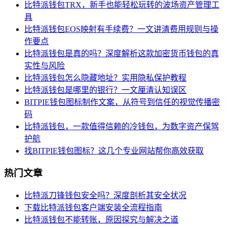
比特派钱包TRX，新手也能轻松玩转的波场资产管理工
具
比特派钱包EOS映射有手续费？一文讲清费用规则与操
作要点
比特派钱包是真的吗？深度解析这款加密货币钱包的真
实性与风险
比特派钱包怎么隐藏地址？实用隐私保护教程
比特派钱包是哪里的银行？一文厘清认知误区
BITPIE钱包图标制作文案，从符号到信任的视觉传播密
码
比特派钱包，一款值得信赖的冷钱包，为数字资产保驾
护航
找BITPIE钱包图标？这几个专业网站帮你高效获取
热门文章
比特派刀锋钱包安全吗？深度剖析其安全状况
下载比特派钱包客户端安装全流程指南
比特派钱包不能转账，原因探究与解决之道