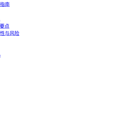
指南
具
作要点
性与风险
码