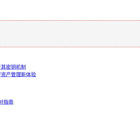
。
剖析其密钥机制
数字资产管理新体验
应对指南