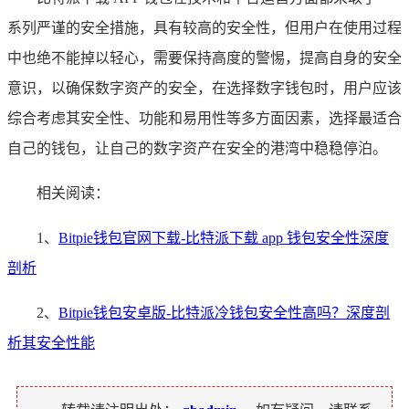
系列严谨的安全措施，具有较高的安全性，但用户在使用过程
中也绝不能掉以轻心，需要保持高度的警惕，提高自身的安全
意识，以确保数字资产的安全，在选择数字钱包时，用户应该
综合考虑其安全性、功能和易用性等多方面因素，选择最适合
自己的钱包，让自己的数字资产在安全的港湾中稳稳停泊。
相关阅读：
1、
Bitpie钱包官网下载-比特派下载 app 钱包安全性深度
剖析
2、
Bitpie钱包安卓版-比特派冷钱包安全性高吗？深度剖
析其安全性能