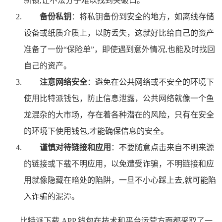
新锁,让不法分子难以找到突破口。
备份私钥
：将私钥备份到安全的地方，如离线存储
设备或纸质介质上，以防丢失，这就好比给自己的资产
准备了一份“保险单”，即使遇到意外情况,也能及时找回
自己的资产。
注意网络安全
：避免在公共网络或不安全的环境下
使用比特派钱包，防止信息泄露，公共网络就像一个鱼
龙混杂的大市场，存在着各种潜在的风险，只有在安全
的环境下使用钱包,才能确保信息的安全。
谨慎对待链接和应用
：不要随意点击来自不明来源
的链接或下载不明应用，以免遭受诈骗，不明链接和应
用就像隐藏在暗处的陷阱，一旦不小心踩上去,就可能陷
入诈骗的泥潭。
比特派下载 APP 钱包在技术和平台运营方面都采取了一