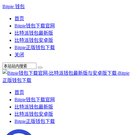
Bitpie 钱包
首页
Bitpie钱包下载官网
比特派钱包最新版
比特派钱包安卓版
Bitpie正版钱包下载
关闭
首页
Bitpie钱包下载官网
比特派钱包最新版
比特派钱包安卓版
Bitpie正版钱包下载