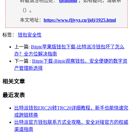
转载请注明出处：
qbadmin
，如有疑问，请联系
（
）。
本文地址：
https://www.fjjyyz.cn/jjdj/1925.html
标签：
钱包安全性
上一篇:
Bitpie苹果版钱包下载-比特派冷钱包坏了怎么
办？全方位解决指南
下一篇
:
Bitpie下载-Bitpie观察钱包，安全便捷的数字资
产管理新选择
相关文章
最近发表
比特派钱包ERC20转TRC20详细教程，新手也能快速完
成跨链转换
比特派官方钱包联系方式全攻略，安全对接官方的权威
渠道指南