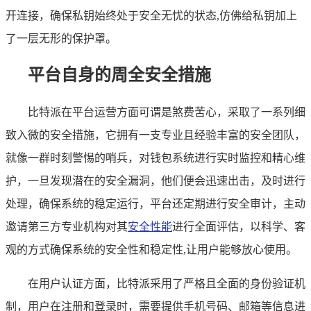
开连接，确保私钥始终处于安全无忧的状态,仿佛给私钥加上
了一层无形的保护罩。
平台自身的周全安全措施
比特派在平台运营方面可谓是煞费苦心，采取了一系列细
致入微的安全措施，它拥有一支专业且经验丰富的安全团队，
就像一群时刻警惕的哨兵，对钱包系统进行实时监控和精心维
护，一旦发现潜在的安全漏洞，他们便会迅速出击，及时进行
处理，确保系统的稳定运行，平台还定期进行安全审计，主动
邀请第三方专业机构对其
安全性能
进行全面评估，以科学、客
观的方式确保系统的安全性和稳定性,让用户能够放心使用。
在用户认证方面，比特派采用了严格且全面的身份验证机
制，用户在注册和登录时，需要提供手机号码、邮箱等信息进