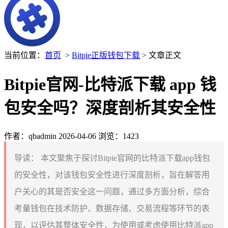
当前位置：
首页
>
Bitpie正版钱包下载
> 文章正文
Bitpie官网-比特派下载 app 钱
包安全吗？深度剖析其安全性
作者：qbadmin
2026-04-06
浏览：1423
导读：
本文聚焦于探讨Bitpie官网的比特派下载app钱包
的安全性，对该钱包安全性进行深度剖析，旨在解答用
户关心的其是否安全这一问题，通过多方面分析，综合
考量钱包在技术防护、数据存储、交易流程等环节的表
现，以评估其整体安全性，为使用或考虑使用比特派app