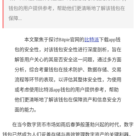
钱包的用户提供参考，帮助他们更清晰地了解该钱包在
保障...
本文聚焦于探讨Bitpie官网的
比特派
下载app钱
包的安全性，对该钱包安全性进行深度剖析，旨在
解答用户关心的其是否安全这一问题，通过多方面
分析，综合考量钱包在技术防护、数据存储、交易
流程等环节的表现，以评估其整体安全性，为使用
或考虑使用比特派app钱包的用户提供参考，帮助
他们更清晰地了解该钱包在保障资产和信息安全方
面的能力。
在当今数字货币市场如雨后春笋般蓬勃兴起的时代，数字
钱包已然成为人们妥善存储与高效管理数字资产的关键利器，