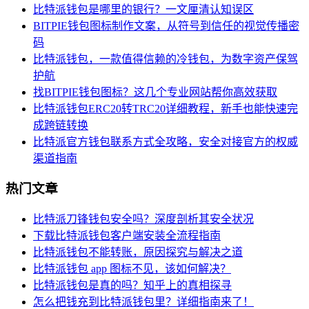
比特派钱包是哪里的银行？一文厘清认知误区
BITPIE钱包图标制作文案，从符号到信任的视觉传播密
码
比特派钱包，一款值得信赖的冷钱包，为数字资产保驾
护航
找BITPIE钱包图标？这几个专业网站帮你高效获取
比特派钱包ERC20转TRC20详细教程，新手也能快速完
成跨链转换
比特派官方钱包联系方式全攻略，安全对接官方的权威
渠道指南
热门文章
比特派刀锋钱包安全吗？深度剖析其安全状况
下载比特派钱包客户端安装全流程指南
比特派钱包不能转账，原因探究与解决之道
比特派钱包 app 图标不见，该如何解决？
比特派钱包是真的吗？知乎上的真相探寻
怎么把钱充到比特派钱包里？详细指南来了！