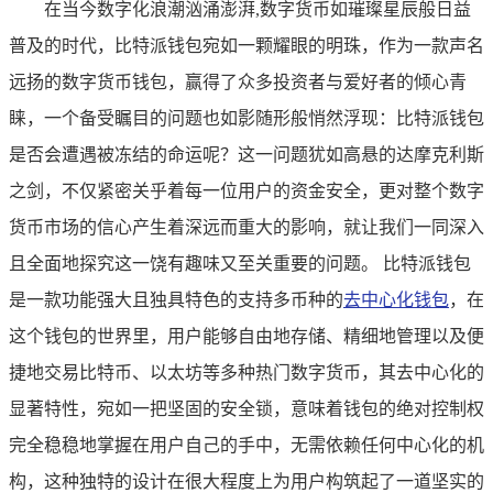
在当今数字化浪潮汹涌澎湃,数字货币如璀璨星辰般日益
普及的时代，比特派钱包宛如一颗耀眼的明珠，作为一款声名
远扬的数字货币钱包，赢得了众多投资者与爱好者的倾心青
睐，一个备受瞩目的问题也如影随形般悄然浮现：比特派钱包
是否会遭遇被冻结的命运呢？这一问题犹如高悬的达摩克利斯
之剑，不仅紧密关乎着每一位用户的资金安全，更对整个数字
货币市场的信心产生着深远而重大的影响，就让我们一同深入
且全面地探究这一饶有趣味又至关重要的问题。 比特派钱包
是一款功能强大且独具特色的支持多币种的
去中心化钱包
，在
这个钱包的世界里，用户能够自由地存储、精细地管理以及便
捷地交易比特币、以太坊等多种热门数字货币，其去中心化的
显著特性，宛如一把坚固的安全锁，意味着钱包的绝对控制权
完全稳稳地掌握在用户自己的手中，无需依赖任何中心化的机
构，这种独特的设计在很大程度上为用户构筑起了一道坚实的