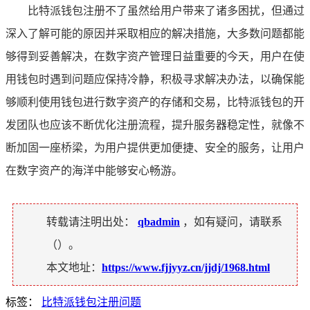
比特派钱包注册不了虽然给用户带来了诸多困扰，但通过
深入了解可能的原因并采取相应的解决措施，大多数问题都能
够得到妥善解决，在数字资产管理日益重要的今天，用户在使
用钱包时遇到问题应保持冷静，积极寻求解决办法，以确保能
够顺利使用钱包进行数字资产的存储和交易，比特派钱包的开
发团队也应该不断优化注册流程，提升服务器稳定性，就像不
断加固一座桥梁，为用户提供更加便捷、安全的服务，让用户
在数字资产的海洋中能够安心畅游。
转载请注明出处：
qbadmin
，如有疑问，请联系
（
）。
本文地址：
https://www.fjjyyz.cn/jjdj/1968.html
标签：
比特派钱包注册问题