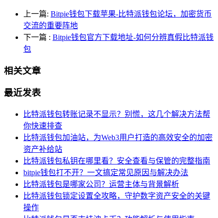
上一篇:
Bitpie钱包下载苹果-比特派钱包论坛，加密货币
交流的重要阵地
下一篇
:
Bitpie钱包官方下载地址-如何分辨真假比特派钱
包
相关文章
最近发表
比特派钱包转账记录不显示？别慌，这几个解决方法帮
你快速排查
比特派钱包加油站，为Web3用户打造的高效安全的加密
资产补给站
比特派钱包私钥在哪里看？安全查看与保管的完整指南
bitpie钱包打不开？一文搞定常见原因与解决办法
比特派钱包是哪家公司？运营主体与背景解析
比特派钱包锁定设置全攻略，守护数字资产安全的关键
操作