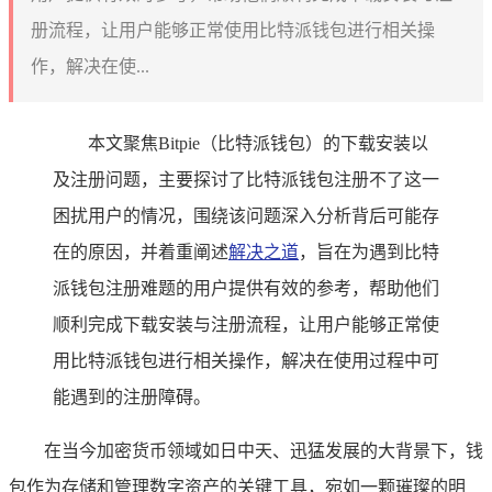
册流程，让用户能够正常使用比特派钱包进行相关操
作，解决在使...
本文聚焦Bitpie（比特派钱包）的下载安装以
及注册问题，主要探讨了比特派钱包注册不了这一
困扰用户的情况，围绕该问题深入分析背后可能存
在的原因，并着重阐述
解决之道
，旨在为遇到比特
派钱包注册难题的用户提供有效的参考，帮助他们
顺利完成下载安装与注册流程，让用户能够正常使
用比特派钱包进行相关操作，解决在使用过程中可
能遇到的注册障碍。
在当今加密货币领域如日中天、迅猛发展的大背景下，钱
包作为存储和管理数字资产的关键工具，宛如一颗璀璨的明