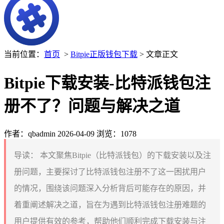
当前位置：
首页
>
Bitpie正版钱包下载
> 文章正文
Bitpie下载安装-比特派钱包注
册不了？问题与解决之道
作者：qbadmin
2026-04-09
浏览：1078
导读：
本文聚焦Bitpie（比特派钱包）的下载安装以及注
册问题，主要探讨了比特派钱包注册不了这一困扰用户
的情况，围绕该问题深入分析背后可能存在的原因，并
着重阐述解决之道，旨在为遇到比特派钱包注册难题的
用户提供有效的参考，帮助他们顺利完成下载安装与注