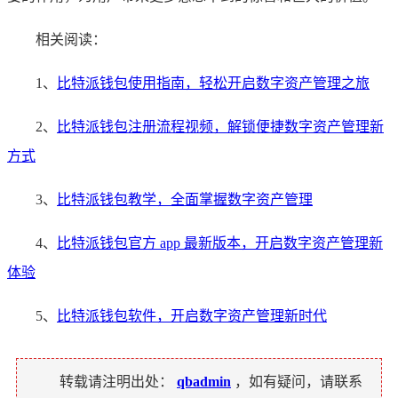
相关阅读：
1、
比特派钱包使用指南，轻松开启数字资产管理之旅
2、
比特派钱包注册流程视频，解锁便捷数字资产管理新
方式
3、
比特派钱包教学，全面掌握数字资产管理
4、
比特派钱包官方 app 最新版本，开启数字资产管理新
体验
5、
比特派钱包软件，开启数字资产管理新时代
转载请注明出处：
qbadmin
，如有疑问，请联系