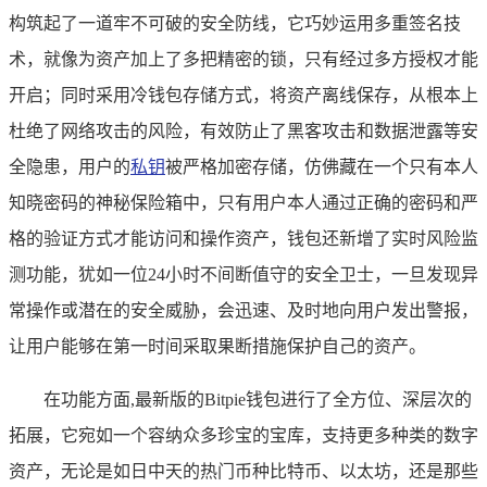
构筑起了一道牢不可破的安全防线，它巧妙运用多重签名技
术，就像为资产加上了多把精密的锁，只有经过多方授权才能
开启；同时采用冷钱包存储方式，将资产离线保存，从根本上
杜绝了网络攻击的风险，有效防止了黑客攻击和数据泄露等安
全隐患，用户的
私钥
被严格加密存储，仿佛藏在一个只有本人
知晓密码的神秘保险箱中，只有用户本人通过正确的密码和严
格的验证方式才能访问和操作资产，钱包还新增了实时风险监
测功能，犹如一位24小时不间断值守的安全卫士，一旦发现异
常操作或潜在的安全威胁，会迅速、及时地向用户发出警报，
让用户能够在第一时间采取果断措施保护自己的资产。
在功能方面,最新版的Bitpie钱包进行了全方位、深层次的
拓展，它宛如一个容纳众多珍宝的宝库，支持更多种类的数字
资产，无论是如日中天的热门币种比特币、以太坊，还是那些