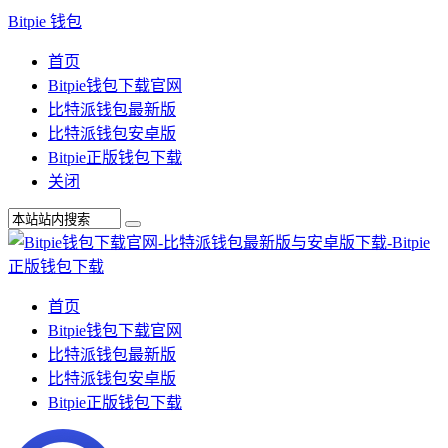
Bitpie 钱包
首页
Bitpie钱包下载官网
比特派钱包最新版
比特派钱包安卓版
Bitpie正版钱包下载
关闭
首页
Bitpie钱包下载官网
比特派钱包最新版
比特派钱包安卓版
Bitpie正版钱包下载