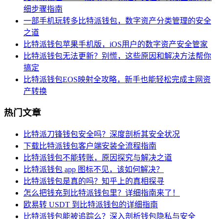
细步骤指南
一部手机玩转多比特派钱包，数字资产分类管理的安全
之道
比特派钱包苹果手机版，iOS用户的数字资产安全管家
比特派钱包无法更新？别慌，这些原因和解决方法帮你
搞定
比特派钱包EOS映射全攻略，新手也能轻松完成主网资
产转换
热门文章
比特派刀锋钱包安全吗？深度剖析其安全状况
下载比特派钱包客户端安装全流程指南
比特派钱包不能转账，原因探究与解决之道
比特派钱包 app 图标不见，该如何解决？
比特派钱包是真的吗？知乎上的真相探寻
怎么把钱充到比特派钱包里？详细指南来了！
欧易转 USDT 到比特派钱包的详细指南
比特派钱包能被追踪么？深入剖析钱包隐私与安全