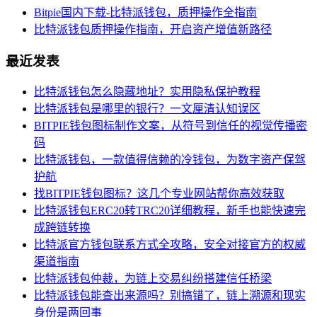
Bitpie国内下载-比特派钱包，质押操作全指南
比特派钱包质押操作指南，开启资产增值新路径
最近发表
比特派钱包怎么隐藏地址？实用隐私保护教程
比特派钱包是哪里的银行？一文厘清认知误区
BITPIE钱包图标制作文案，从符号到信任的视觉传播密
码
比特派钱包，一款值得信赖的冷钱包，为数字资产保驾
护航
找BITPIE钱包图标？这几个专业网站帮你高效获取
比特派钱包ERC20转TRC20详细教程，新手也能快速完
成跨链转换
比特派官方钱包联系方式全攻略，安全对接官方的权威
渠道指南
比特派钱包仲裁，为链上交易纠纷搭建信任桥梁
比特派钱包能查出来源吗？别搞错了，链上溯源和现实
身份是两回事