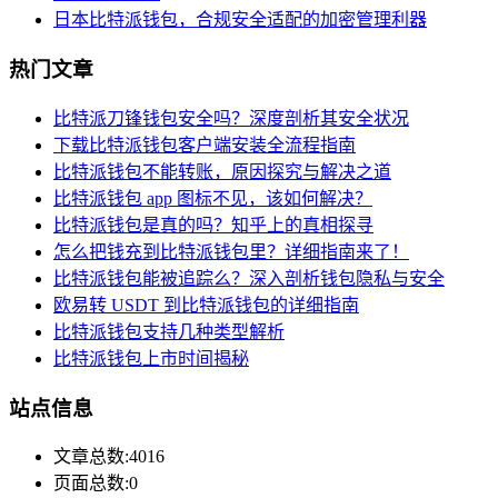
日本比特派钱包，合规安全适配的加密管理利器
热门文章
比特派刀锋钱包安全吗？深度剖析其安全状况
下载比特派钱包客户端安装全流程指南
比特派钱包不能转账，原因探究与解决之道
比特派钱包 app 图标不见，该如何解决？
比特派钱包是真的吗？知乎上的真相探寻
怎么把钱充到比特派钱包里？详细指南来了！
比特派钱包能被追踪么？深入剖析钱包隐私与安全
欧易转 USDT 到比特派钱包的详细指南
比特派钱包支持几种类型解析
比特派钱包上市时间揭秘
站点信息
文章总数:4016
页面总数:0