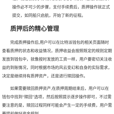
操作必不可少的步骤，支付手续费后，质押操作就正式
提交，如同船只启航，开始了新的征程。
质押后的精心管理
完成质押操作后,用户可以在比特派钱包的相关页面随时
查看质押的状态和收益情况，质押收益会按照既定的规则定期
发放到钱包中，就像按时发放的工资一样，用户要密切关注收
益的到账情况，同时根据市场的风云变幻和自身的实际需求，
决定是继续持有质押资产，还是进行赎回操作。
如果需要赎回质押资产,在质押周期结束后，用户可以在
钱包中找到“赎回”选项，然后按照提示逐步操作即可，不过需
要注意的是，赎回过程同样可能会产生一定的手续费，用户需
要提前做好资金规划。