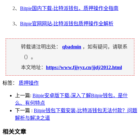
2、
Bitpie国内下载-比特派钱包，质押操作全指南
3、
Bitpie官网网站-比特派钱包质押操作全解析
转载请注明出处：
qbadmin
，如有疑问，请联系
（
）。
本文地址：
https://www.fjjyyz.cn/jjdj/2012.html
标签：
质押操作
上一篇:
Bitpie安卓版下载-深入了解Bitpie钱包，是什
么、有何特点
下一篇
:
Bitpie钱包下载安装-比特派钱包无法付款？问题
解析与解决之道
相关文章