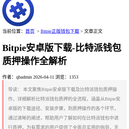
当前位置：
首页
>
Bitpie正版钱包下载
> 文章正文
Bitpie安卓版下载-比特派钱包
质押操作全解析
作者：qbadmin
2026-04-11
浏览：1353
导读：
本文聚焦Bitpie安卓版下载及比特派钱包质押操
作，详细解析比特派钱包质押的全流程，涵盖从Bitpie安
卓版的下载途径、安装步骤，到质押操作的各个环节，
通过清晰的阐述，帮助用户了解如何在比特派钱包中进
行质押，为有需求的用户提供了全面且实用的指导，无