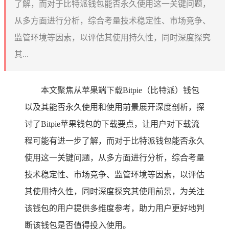
了解，而对于比特派钱包能否永久使用这一关键问题，
从多方面进行分析，综合考量技术稳定性、市场竞争、
监管环境等因素，以评估其使用持久性，同时深度探究
其...
本文聚焦从苹果端下载Bitpie（比特派）钱包
以及其能否永久使用和使用前景展开深度剖析，探
讨了Bitpie苹果钱包的下载要点，让用户对下载流
程可能有进一步了解，而对于比特派钱包能否永久
使用这一关键问题，从多方面进行分析，综合考量
技术稳定性、市场竞争、监管环境等因素，以评估
其使用持久性，同时深度探究其使用前景，为关注
该钱包的用户提供多维度参考，助力用户更好地判
断该钱包是否值得投入使用。