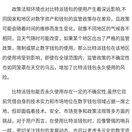
政策法规环境也对比特派钱包的使用产生着深远影响,不
同国家和地区对数字资产和钱包的监管政策存在差异，且政策
可能会随着时间的推移而发生变化，就像不同地区的气候各不
相同，且天气随时可能改变，如果某个地区出台了严格的监管
政策，限制或禁止数字钱包的使用，那么比特派钱包在该地区
的使用将受到影响，即使在全球范围内，监管政策的不确定性
也如同笼罩在天空的乌云，增加了比特派钱包永久使用的风
险。
比特派钱包能否永久使用存在一定的不确定性,虽然它目
前凭借自身的技术实力和市场地位在数字钱包领域占据一席之
地，但却面临着技术、安全、市场竞争和政策法规等多方面的
挑战，对于用户而言，在使用比特派钱包时，应像警惕的哨兵
一样，密切关注钱包的发展动态，也可以考虑多元化的数字资