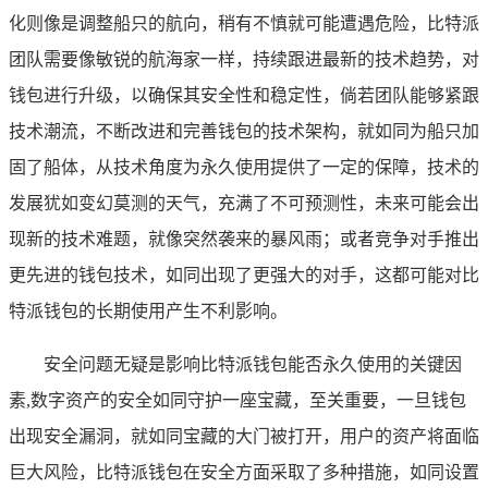
化则像是调整船只的航向，稍有不慎就可能遭遇危险，比特派
团队需要像敏锐的航海家一样，持续跟进最新的技术趋势，对
钱包进行升级，以确保其安全性和稳定性，倘若团队能够紧跟
技术潮流，不断改进和完善钱包的技术架构，就如同为船只加
固了船体，从技术角度为永久使用提供了一定的保障，技术的
发展犹如变幻莫测的天气，充满了不可预测性，未来可能会出
现新的技术难题，就像突然袭来的暴风雨；或者竞争对手推出
更先进的钱包技术，如同出现了更强大的对手，这都可能对比
特派钱包的长期使用产生不利影响。
安全问题无疑是影响比特派钱包能否永久使用的关键因
素,数字资产的安全如同守护一座宝藏，至关重要，一旦钱包
出现安全漏洞，就如同宝藏的大门被打开，用户的资产将面临
巨大风险，比特派钱包在安全方面采取了多种措施，如同设置