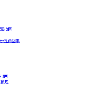
道指南
份是两回事
指南
案梳理