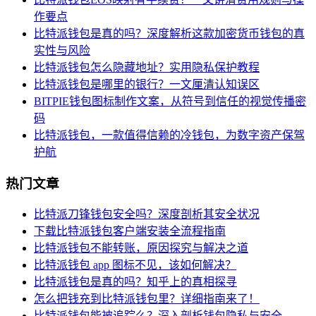
作要点
比特派钱包是真的吗？深度解析这款加密货币钱包的真
实性与风险
比特派钱包怎么隐藏地址？实用隐私保护教程
比特派钱包是哪里的银行？一文厘清认知误区
BITPIE钱包图标制作文案，从符号到信任的视觉传播密
码
比特派钱包，一款值得信赖的冷钱包，为数字资产保驾
护航
热门文章
比特派刀锋钱包安全吗？深度剖析其安全状况
下载比特派钱包客户端安装全流程指南
比特派钱包不能转账，原因探究与解决之道
比特派钱包 app 图标不见，该如何解决？
比特派钱包是真的吗？知乎上的真相探寻
怎么把钱充到比特派钱包里？详细指南来了！
比特派钱包能被追踪么？深入剖析钱包隐私与安全