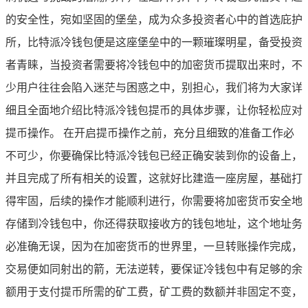
的安全性，宛如坚固的堡垒，成为众多投资者心中的首选庇护
所，比特派冷钱包便是这座堡垒中的一颗璀璨明星，备受投资
者青睐，当投资者需要将冷钱包中的加密货币提取出来时，不
少用户往往会陷入迷茫与困惑之中，别担心，我们将为大家详
细且全面地介绍比特派冷钱包提币的具体步骤，让你轻松应对
提币操作。 在开启提币操作之前，充分且细致的准备工作必
不可少，你要确保比特派冷钱包已经正确安装到你的设备上，
并且完成了所有相关的设置，这就好比建造一座房屋，基础打
得牢固，后续的操作才能顺利进行，你需要将加密货币安全地
存储到冷钱包中，你还得获取接收方的钱包地址，这个地址务
必准确无误，因为在加密货币的世界里，一旦转账操作完成，
交易便如同射出的箭，无法逆转，要保证冷钱包中有足够的余
额用于支付提币所需的矿工费，矿工费的数额并非固定不变，