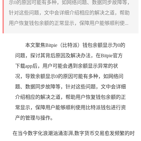
示0的原因可能有多种，如网络问题、数据同步故障等，
针对这些问题，文中会详细介绍相应的解决之道，帮助
用户恢复钱包余额的正常显示，保障用户能够顺利使...
本文聚焦Bitpie（比特派）钱包余额显示为0的
问题，探讨其背后原因及解决办法，在Bitpie官方
下载app后，用户可能会遇到余额显示异常的状
况，导致余额显示0的原因可能有多种，如网络问
题、数据同步故障等，针对这些问题，文中会详细
介绍相应的解决之道，帮助用户恢复钱包余额的正
常显示，保障用户能够顺利使用比特派钱包进行资
产的管理与操作。
在当今数字化浪潮汹涌澎湃,数字货币交易愈发频繁的时