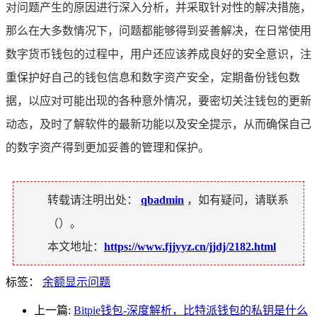
对问题产生的原因进行深入分析，并采取针对性的解决措施，
那么在大多数情况下，问题都能够得到妥善解决，在日常使用
数字货币钱包的过程中，用户还应该养成良好的安全意识，注
重保护好自己的钱包信息和数字资产安全，定期备份钱包数
据，以应对可能出现的各种意外情况，要密切关注钱包的更新
动态，及时了解软件的最新功能以及安全提示，从而确保自己
的数字资产得到更加妥善的管理和保护。
转载请注明出处：
qbadmin
，如有疑问，请联系
（
）。
本文地址：
https://www.fjjyyz.cn/jjdj/2182.html
标签：
余额显示问题
上一篇:
Bitpie钱包-深度解析，比特派钱包的私钥是什么