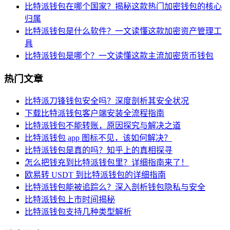
比特派钱包在哪个国家？揭秘这款热门加密钱包的核心
归属
比特派钱包是什么软件？一文读懂这款加密资产管理工
具
比特派钱包是哪个？一文读懂这款主流加密货币钱包
热门文章
比特派刀锋钱包安全吗？深度剖析其安全状况
下载比特派钱包客户端安装全流程指南
比特派钱包不能转账，原因探究与解决之道
比特派钱包 app 图标不见，该如何解决？
比特派钱包是真的吗？知乎上的真相探寻
怎么把钱充到比特派钱包里？详细指南来了！
欧易转 USDT 到比特派钱包的详细指南
比特派钱包能被追踪么？深入剖析钱包隐私与安全
比特派钱包上市时间揭秘
比特派钱包支持几种类型解析