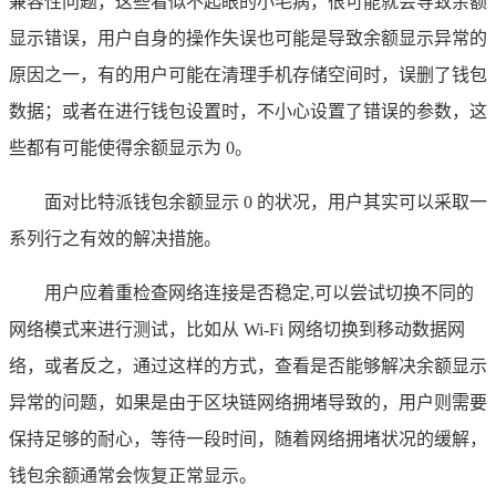
兼容性问题，这些看似不起眼的小毛病，很可能就会导致余额
显示错误，用户自身的操作失误也可能是导致余额显示异常的
原因之一，有的用户可能在清理手机存储空间时，误删了钱包
数据；或者在进行钱包设置时，不小心设置了错误的参数，这
些都有可能使得余额显示为 0。
面对比特派钱包余额显示 0 的状况，用户其实可以采取一
系列行之有效的解决措施。
用户应着重检查网络连接是否稳定,可以尝试切换不同的
网络模式来进行测试，比如从 Wi-Fi 网络切换到移动数据网
络，或者反之，通过这样的方式，查看是否能够解决余额显示
异常的问题，如果是由于区块链网络拥堵导致的，用户则需要
保持足够的耐心，等待一段时间，随着网络拥堵状况的缓解，
钱包余额通常会恢复正常显示。