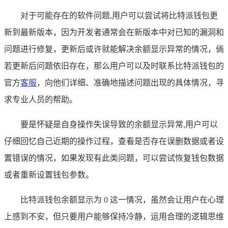
对于可能存在的软件问题,用户可以尝试将比特派钱包更
新到最新版本，因为开发者通常会在新版本中对已知的漏洞和
问题进行修复，更新后或许就能解决余额显示异常的情况，倘
若更新后问题依旧存在，那么用户可以及时联系比特派钱包的
官方
客服
，向他们详细、准确地描述问题出现的具体情况，寻
求专业人员的帮助。
要是怀疑是自身操作失误导致的余额显示异常,用户可以
仔细回忆自己近期的操作过程，查看是否存在误删数据或者设
置错误的情况，如果发现有此类问题，可以尝试恢复钱包数据
或者重新设置钱包参数。
比特派钱包余额显示为 0 这一情况，虽然会让用户在心理
上感到不安，但只要用户能够保持冷静，运用合理的逻辑思维