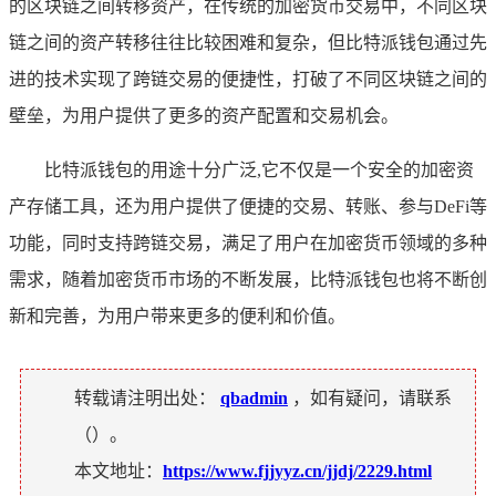
的区块链之间转移资产，在传统的加密货币交易中，不同区块
链之间的资产转移往往比较困难和复杂，但比特派钱包通过先
进的技术实现了跨链交易的便捷性，打破了不同区块链之间的
壁垒，为用户提供了更多的资产配置和交易机会。
比特派钱包的用途十分广泛,它不仅是一个安全的加密资
产存储工具，还为用户提供了便捷的交易、转账、参与DeFi等
功能，同时支持跨链交易，满足了用户在加密货币领域的多种
需求，随着加密货币市场的不断发展，比特派钱包也将不断创
新和完善，为用户带来更多的便利和价值。
转载请注明出处：
qbadmin
，如有疑问，请联系
（
）。
本文地址：
https://www.fjjyyz.cn/jjdj/2229.html