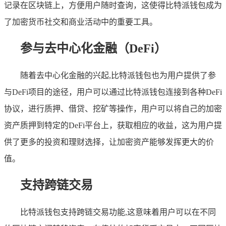
记录在区块链上，方便用户随时查询，这使得比特派钱包成为
了加密货币社交和商业活动中的重要工具。
参与去中心化金融（DeFi）
随着去中心化金融的兴起,比特派钱包也为用户提供了参
与DeFi项目的途径，用户可以通过比特派钱包连接到各种DeFi
协议，进行质押、借贷、挖矿等操作，用户可以将自己的加密
资产质押到特定的DeFi平台上，获取相应的收益，这为用户提
供了更多的投资和理财选择，让加密资产能够发挥更大的价
值。
支持跨链交易
比特派钱包支持跨链交易功能,这意味着用户可以在不同