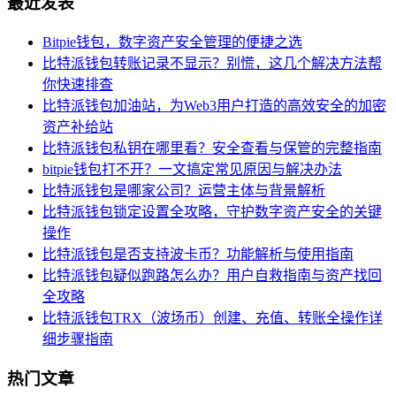
最近发表
Bitpie钱包，数字资产安全管理的便捷之选
比特派钱包转账记录不显示？别慌，这几个解决方法帮
你快速排查
比特派钱包加油站，为Web3用户打造的高效安全的加密
资产补给站
比特派钱包私钥在哪里看？安全查看与保管的完整指南
bitpie钱包打不开？一文搞定常见原因与解决办法
比特派钱包是哪家公司？运营主体与背景解析
比特派钱包锁定设置全攻略，守护数字资产安全的关键
操作
比特派钱包是否支持波卡币？功能解析与使用指南
比特派钱包疑似跑路怎么办？用户自救指南与资产找回
全攻略
比特派钱包TRX（波场币）创建、充值、转账全操作详
细步骤指南
热门文章