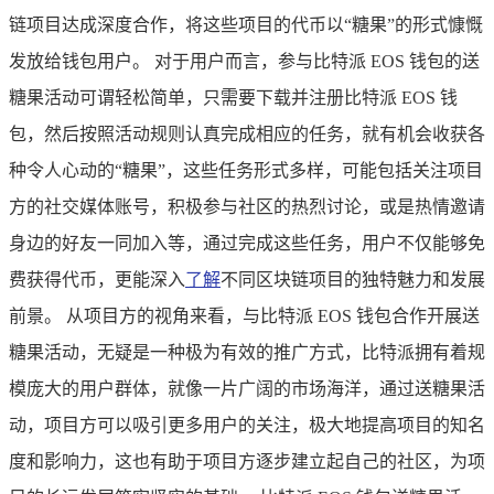
链项目达成深度合作，将这些项目的代币以“糖果”的形式慷慨
发放给钱包用户。 对于用户而言，参与比特派 EOS 钱包的送
糖果活动可谓轻松简单，只需要下载并注册比特派 EOS 钱
包，然后按照活动规则认真完成相应的任务，就有机会收获各
种令人心动的“糖果”，这些任务形式多样，可能包括关注项目
方的社交媒体账号，积极参与社区的热烈讨论，或是热情邀请
身边的好友一同加入等，通过完成这些任务，用户不仅能够免
费获得代币，更能深入
了解
不同区块链项目的独特魅力和发展
前景。 从项目方的视角来看，与比特派 EOS 钱包合作开展送
糖果活动，无疑是一种极为有效的推广方式，比特派拥有着规
模庞大的用户群体，就像一片广阔的市场海洋，通过送糖果活
动，项目方可以吸引更多用户的关注，极大地提高项目的知名
度和影响力，这也有助于项目方逐步建立起自己的社区，为项