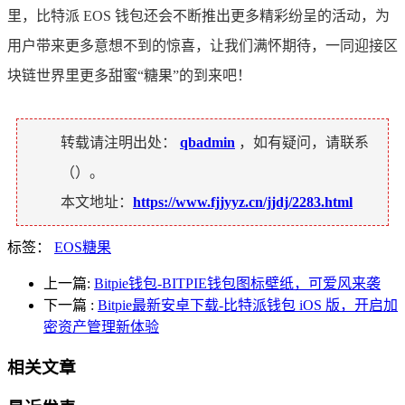
里，比特派 EOS 钱包还会不断推出更多精彩纷呈的活动，为
用户带来更多意想不到的惊喜，让我们满怀期待，一同迎接区
块链世界里更多甜蜜“糖果”的到来吧！
转载请注明出处：
qbadmin
，如有疑问，请联系
（
）。
本文地址：
https://www.fjjyyz.cn/jjdj/2283.html
标签：
EOS糖果
上一篇:
Bitpie钱包-BITPIE钱包图标壁纸，可爱风来袭
下一篇
:
Bitpie最新安卓下载-比特派钱包 iOS 版，开启加
密资产管理新体验
相关文章