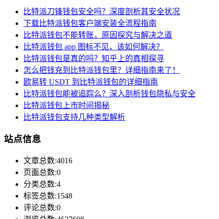
比特派刀锋钱包安全吗？深度剖析其安全状况
下载比特派钱包客户端安装全流程指南
比特派钱包不能转账，原因探究与解决之道
比特派钱包 app 图标不见，该如何解决？
比特派钱包是真的吗？知乎上的真相探寻
怎么把钱充到比特派钱包里？详细指南来了！
欧易转 USDT 到比特派钱包的详细指南
比特派钱包能被追踪么？深入剖析钱包隐私与安全
比特派钱包上市时间揭秘
比特派钱包支持几种类型解析
站点信息
文章总数:4016
页面总数:0
分类总数:4
标签总数:1548
评论总数:0