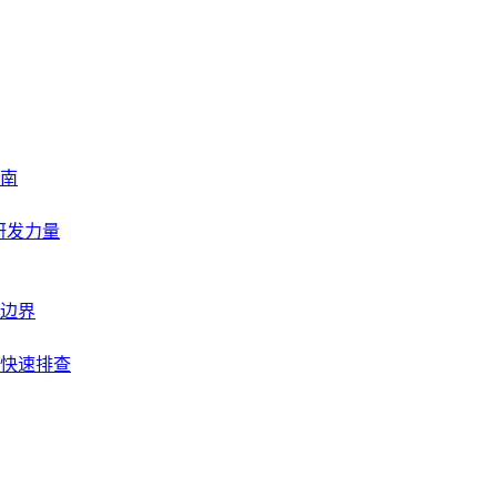
南
研发力量
边界
快速排查