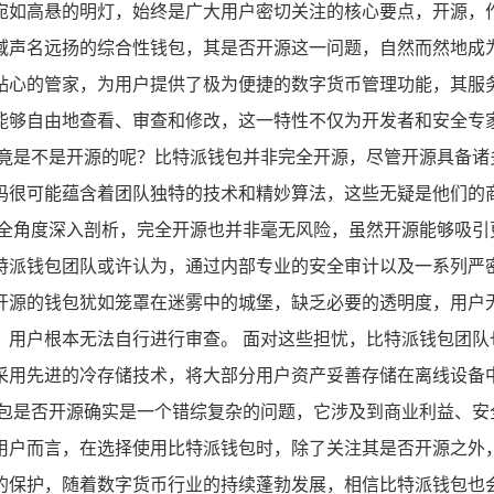
宛如高悬的明灯，始终是广大用户密切关注的核心要点，开源，
域声名远扬的综合性钱包，其是否开源这一问题，自然而然地成为
贴心的管家，为用户提供了极为便捷的数字货币管理功能，其服
能够自由地查看、审查和修改，这一特性不仅为开发者和安全专
究竟是不是开源的呢？比特派钱包并非完全开源，尽管开源具备诸
码很可能蕴含着团队独特的技术和精妙算法，这些无疑是他们的
安全角度深入剖析，完全开源也并非毫无风险，虽然开源能够吸引
特派钱包团队或许认为，通过内部专业的安全审计以及一系列严密
开源的钱包犹如笼罩在迷雾中的城堡，缺乏必要的透明度，用户
，用户根本无法自行进行审查。 面对这些担忧，比特派钱包团队
采用先进的冷存储技术，将大部分用户资产妥善存储在离线设备
钱包是否开源确实是一个错综复杂的问题，它涉及到商业利益、安
用户而言，在选择使用比特派钱包时，除了关注其是否开源之外
的保护，随着数字货币行业的持续蓬勃发展，相信比特派钱包也