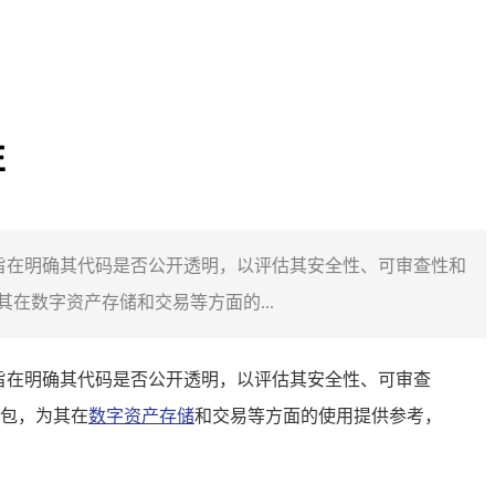
性
，旨在明确其代码是否公开透明，以评估其安全性、可审查性和
数字资产存储和交易等方面的...
旨在明确其代码是否公开透明，以评估其安全性、可审查
包，为其在
数字资产存储
和交易等方面的使用提供参考，