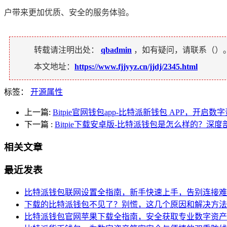
户带来更加优质、安全的服务体验。
转载请注明出处：
qbadmin
，如有疑问，请联系（
）
本文地址：
https://www.fjjyyz.cn/jjdj/2345.html
标签：
开源属性
上一篇:
Bitpie官网钱包app-比特派新钱包 APP，开启
下一篇
:
Bitpie下载安卓版-比特派钱包是怎么样的？深
相关文章
最近发表
比特派钱包联网设置全指南，新手快速上手，告别连接难
下载的比特派钱包不见了？别慌，这几个原因和解决方法
比特派钱包官网苹果下载全指南，安全获取专业数字资产