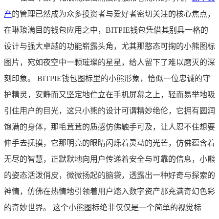
产
的管理已然成为众多投资者与爱好者密切关注的核心焦点，
在琳琅满目的钱包应用之中，BITPIE钱包凭借其别具一格的
设计与强大卓越的功能崭露头角，尤其那憨态可掬的小熊图标
图片，宛如夜空中一颗璀璨的星星，给人留下了难以磨灭的深
刻印象。 BITPIE钱包图标里的小熊形象，恰似一位忠诚的守
护精灵，安静而又坚定地伫立在手机屏幕之上，轻而易举地吸
引住用户的目光，这只小熊的设计可谓精妙绝伦，它拥有圆润
饱满的身体，那毛茸茸的质感仿佛触手可及，让人忍不住想要
伸手去抚摸，它那明亮的眼睛闪烁着灵动的光芒，仿佛蕴含着
无尽的智慧，正默默地向用户传递着安全与可靠的信息，小熊
的姿态活泼俏皮，微微扬起的脑袋，透露出一种好奇与探索的
神情，仿佛在热情地引领着用户踏入数字资产那充满奇幻色彩
的奇妙世界。 这个小熊图标绝非仅仅是一个简单的视觉标