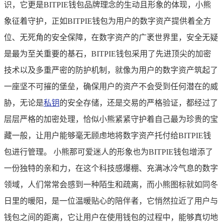
识，它更是BITPIE钱包品牌理念的生动且形象的体现，小熊
象征着守护，正如BITPIE钱包为用户的数字资产提供着全方
位、无死角的安全保障，在数字资产的广袤世界里，安全无疑
是最为至关重要的基石，BITPIE钱包采用了先进顶尖的加密
技术以及多重严密的防护机制，就像为用户的数字资产筑起了
一座坚不可摧的堡垒，确保用户的资产不会受到任何潜在的威
胁，无论是
私钥
的安全存储，还是交易的严格验证，都经过了
层层严格的加密处理，恰似小熊紧紧守护着自己最为珍贵的宝
藏一般，让用户能够毫无顾虑地将数字资产托付给BITPIE钱
包进行管理。 小熊那可爱迷人的形象也为BITPIE钱包增添了
一份独特的亲和力，在这个科技感爆棚、充满冰冷气息的数字
领域，人们常常会感到一种陌生和疏离，而小熊图标就如同冬
日里的暖阳，是一位温暖贴心的陪伴者，它悄然拉近了用户与
钱包之间的距离，它让用户在使用钱包的过程中，能够真切地