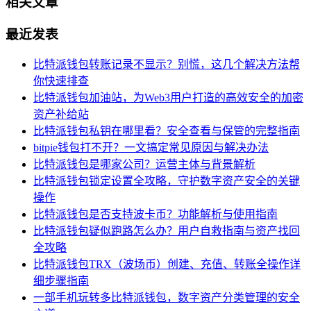
相关文章
最近发表
比特派钱包转账记录不显示？别慌，这几个解决方法帮
你快速排查
比特派钱包加油站，为Web3用户打造的高效安全的加密
资产补给站
比特派钱包私钥在哪里看？安全查看与保管的完整指南
bitpie钱包打不开？一文搞定常见原因与解决办法
比特派钱包是哪家公司？运营主体与背景解析
比特派钱包锁定设置全攻略，守护数字资产安全的关键
操作
比特派钱包是否支持波卡币？功能解析与使用指南
比特派钱包疑似跑路怎么办？用户自救指南与资产找回
全攻略
比特派钱包TRX（波场币）创建、充值、转账全操作详
细步骤指南
一部手机玩转多比特派钱包，数字资产分类管理的安全