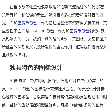
在当今数字化金融浪潮以汹涌之势飞速推进的时代,加密
货币宛如一颗璀璨的新星，吸引着众多投资者和爱好者的目
光，而
加密货币钱包
，作为管理这些数字资产的关键工具，其
重要性不言而喻，BITPIE 钱包，作为加密
货币钱包
领域中颇
具影响力的一员，犹如一颗闪耀的明珠，其图标、文案和图片
所蕴含的深刻意义以及所发挥的重要作用，值得我们进行深入
且细致的探讨。
独具特色的图标设计
图标,宛如一款应用的“脸面”，是用户对其产生的第一印
象，BITPIE 钱包的图标设计可谓独具匠心，仿佛是设计师精
心雕琢的艺术品，它以简洁而极具辨识度的形象呈现在用户眼
前，整体的色彩搭配和谐且鲜明，宛如一幅绚丽多彩的画卷，