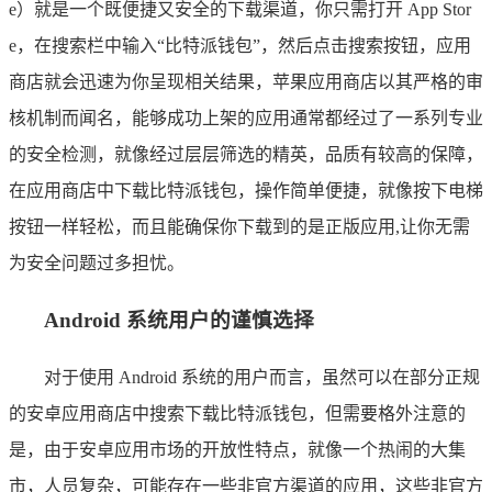
e）就是一个既便捷又安全的下载渠道，你只需打开 App Stor
e，在搜索栏中输入“比特派钱包”，然后点击搜索按钮，应用
商店就会迅速为你呈现相关结果，苹果应用商店以其严格的审
核机制而闻名，能够成功上架的应用通常都经过了一系列专业
的安全检测，就像经过层层筛选的精英，品质有较高的保障，
在应用商店中下载比特派钱包，操作简单便捷，就像按下电梯
按钮一样轻松，而且能确保你下载到的是正版应用,让你无需
为安全问题过多担忧。
Android 系统用户的谨慎选择
对于使用 Android 系统的用户而言，虽然可以在部分正规
的安卓应用商店中搜索下载比特派钱包，但需要格外注意的
是，由于安卓应用市场的开放性特点，就像一个热闹的大集
市，人员复杂，可能存在一些非官方渠道的应用，这些非官方