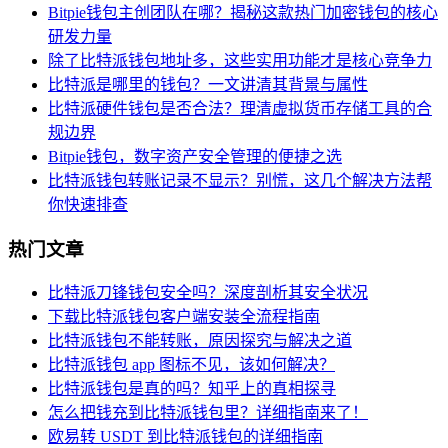
Bitpie钱包主创团队在哪？揭秘这款热门加密钱包的核心
研发力量
除了比特派钱包地址多，这些实用功能才是核心竞争力
比特派是哪里的钱包？一文讲清其背景与属性
比特派硬件钱包是否合法？理清虚拟货币存储工具的合
规边界
Bitpie钱包，数字资产安全管理的便捷之选
比特派钱包转账记录不显示？别慌，这几个解决方法帮
你快速排查
热门文章
比特派刀锋钱包安全吗？深度剖析其安全状况
下载比特派钱包客户端安装全流程指南
比特派钱包不能转账，原因探究与解决之道
比特派钱包 app 图标不见，该如何解决？
比特派钱包是真的吗？知乎上的真相探寻
怎么把钱充到比特派钱包里？详细指南来了！
欧易转 USDT 到比特派钱包的详细指南