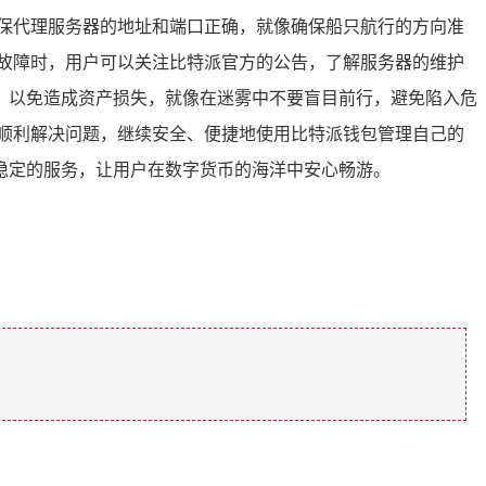
保代理服务器的地址和端口正确，就像确保船只航行的方向准
故障时，用户可以关注比特派官方的公告，了解服务器的维护
，以免造成资产损失，就像在迷雾中不要盲目前行，避免陷入危
顺利解决问题，继续安全、便捷地使用比特派钱包管理自己的
稳定的服务，让用户在数字货币的海洋中安心畅游。