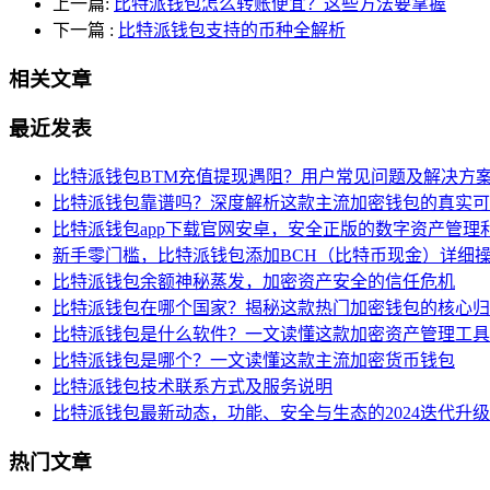
上一篇:
比特派钱包怎么转账便宜？这些方法要掌握
下一篇
:
比特派钱包支持的币种全解析
相关文章
最近发表
比特派钱包BTM充值提现遇阻？用户常见问题及解决方
比特派钱包靠谱吗？深度解析这款主流加密钱包的真实可
比特派钱包app下载官网安卓，安全正版的数字资产管理
新手零门槛，比特派钱包添加BCH（比特币现金）详细
比特派钱包余额神秘蒸发，加密资产安全的信任危机
比特派钱包在哪个国家？揭秘这款热门加密钱包的核心归
比特派钱包是什么软件？一文读懂这款加密资产管理工具
比特派钱包是哪个？一文读懂这款主流加密货币钱包
比特派钱包技术联系方式及服务说明
比特派钱包最新动态，功能、安全与生态的2024迭代升级
热门文章