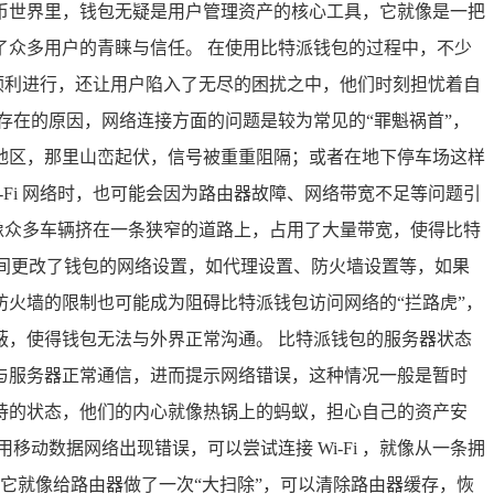
币世界里，钱包无疑是用户管理资产的核心工具，它就像是一把
众多用户的青睐与信任。 在使用比特派钱包的过程中，不少
顺利进行，还让用户陷入了无尽的困扰之中，他们时刻担忧着自
存在的原因，网络连接方面的问题是较为常见的“罪魁祸首”，
地区，那里山峦起伏，信号被重重阻隔；或者在地下停车场这样
Fi 网络时，也可能会因为路由器故障、网络带宽不足等问题引
就像众多车辆挤在一条狭窄的道路上，占用了大量带宽，使得比特
意间更改了钱包的网络设置，如代理设置、防火墙设置等，如果
火墙的限制也可能成为阻碍比特派钱包访问网络的“拦路虎”，
，使得钱包无法与外界正常沟通。 比特派钱包的服务器状态
与服务器正常通信，进而提示网络错误，这种情况一般是暂时
待的状态，他们的内心就像热锅上的蚂蚁，担心自己的资产安
动数据网络出现错误，可以尝试连接 Wi-Fi ，就像从一条拥
，它就像给路由器做了一次“大扫除”，可以清除路由器缓存，恢