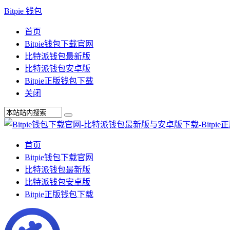
Bitpie 钱包
首页
Bitpie钱包下载官网
比特派钱包最新版
比特派钱包安卓版
Bitpie正版钱包下载
关闭
首页
Bitpie钱包下载官网
比特派钱包最新版
比特派钱包安卓版
Bitpie正版钱包下载