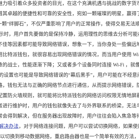
魅力吸引着众多投资者的目光，在这个充满机遇与挑战的数字货
借其卓越的便捷性和可靠的安全性，宛如一颗璀璨的明星，赢得了
一颗“绊脚石”，不仅严重影响了用户的正常操作，使得交易无法
示时，用户首先要做的是保持冷静，运用理性的思维去分析可能
不佳等因素都可能导致网络错误，想象一下，当你身处一些偏远
比特派钱包，就很容易出现网络错误的情况，而当用户使用 Wi-
的战士，性能逐渐下降；又或者多个设备同时连接 Wi-Fi ，
的设置也可能是导致网络错误的“幕后黑手”，用户可能在不经
路，钱包无法与正确的网络节点进行通信，从而提示网络错误，防
配置防火墙规则，就可能将比特派钱包的网络访问权限无情地屏蔽
者进行维护时，用户的钱包就像失去了与外界联系的桥梁，无法
常会得到解决，但在服务器出现故障时，用户往往会陷入焦急等
解决办法
，对于网络连接问题，用户可以尝试切换网络，如果使用移
，可以切换到移动数据网络，重启路由器也是一个简单有效的方法