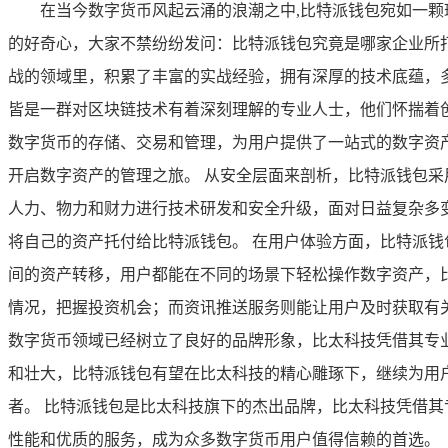
在当今数字货币风起云涌的浪潮之中,比特派钱包宛如一
的好奇心，大家不禁纷纷发问：比特派钱包究竟是哪家企业所打造的
战的领域里，积累了丰富的实战经验，拥有深厚的技术底蕴，
皆是一群对区块链技术有着深刻理解的专业人士，他们怀揣着
数字货币的存储、交易和管理，为用户提供了一站式的数字资
开启数字资产的管理之旅。 从安全层面来剖析，比特派钱包
人力、物力和财力进行技术研发和安全升级，面对日益复杂多
将自己的资产托付给比特派钱包。 在用户体验方面，比特派
间的资产转移，用户都能在不同的场景下轻松操作数字资产，
情况，把握投资机会；而资讯推送服务则能让用户及时获取有
数字货币领域已经树立了良好的品牌形象，比太科技凭借其专
和壮大，比特派钱包有望在比太科技的精心雕琢下，继续为用
者。 比特派钱包是比太科技旗下的杰出品牌，比太科技凭借
性能和优质的服务，成为众多数字货币用户值得信赖的首选。