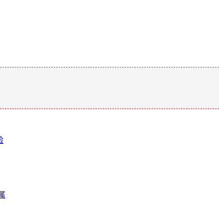
。
验
属