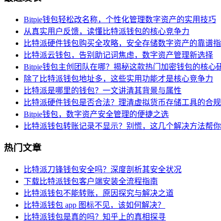
Bitpie钱包轻松改名称，个性化管理数字资产的实用技巧
从真实用户反馈，读懂比特派钱包的核心竞争力
比特派硬件钱包购买全攻略，安全存储数字资产的靠谱指
比特派云钱包，告别助记词焦虑，数字资产管理新选择
Bitpie钱包主创团队在哪？揭秘这款热门加密钱包的核心
除了比特派钱包地址多，这些实用功能才是核心竞争力
比特派是哪里的钱包？一文讲清其背景与属性
比特派硬件钱包是否合法？理清虚拟货币存储工具的合规
Bitpie钱包，数字资产安全管理的便捷之选
比特派钱包转账记录不显示？别慌，这几个解决方法帮你
热门文章
比特派刀锋钱包安全吗？深度剖析其安全状况
下载比特派钱包客户端安装全流程指南
比特派钱包不能转账，原因探究与解决之道
比特派钱包 app 图标不见，该如何解决？
比特派钱包是真的吗？知乎上的真相探寻