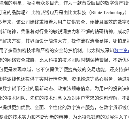
颗璀璨的明星，吸引着众多目光，作为一款备受瞩目的数字资产钱
品牌呢？ 比特派钱包乃是由比太科技（Bitpie Technol
多年来，该公司始终秉持着为用户提供安全、便捷且高效的数字资
创新精神，凭借着对行业的敏锐洞察力和不懈的钻研精神，成功
产解决方案，其界面设计简洁大方，操作流程清晰易懂，哪怕是
采用了多重加密技术和严密的安全防护机制，比太科技深知
数字资
变的网络安全威胁，比太科技的技术团队时刻保持警惕，不断优
钱包更是表现卓越，它不仅提供了便捷高效的交易功能，还支持多
比特派钱包还提供了实时行情查询、资讯推送等贴心服务，通过
关数字货币行业的最新动态、政策法规等信息，为用户的投资决策
业的技术团队、先进的技术理念以及对用户需求的深刻理解，不
户提供更加优质、全面、个性化的数字资产服务，在数字货币钱
其专业的技术实力和不断创新的精神，为比特派钱包的发展注入了