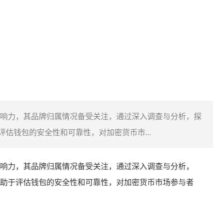
响力，其品牌归属情况备受关注，通过深入调查与分析，探
估钱包的安全性和可靠性，对加密货币市...
响力，其品牌归属情况备受关注，通过深入调查与分析，
助于评估钱包的安全性和可靠性，对加密货币市场参与者