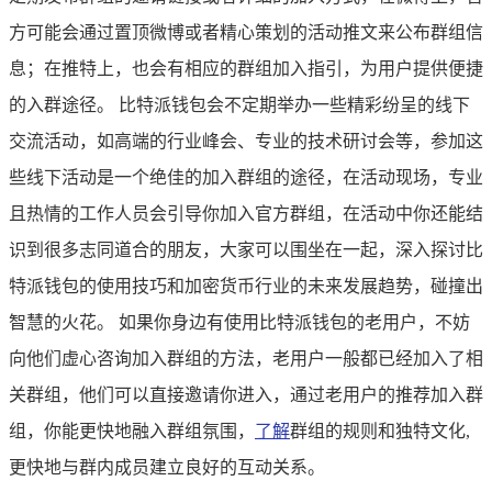
方可能会通过置顶微博或者精心策划的活动推文来公布群组信
息；在推特上，也会有相应的群组加入指引，为用户提供便捷
的入群途径。 比特派钱包会不定期举办一些精彩纷呈的线下
交流活动，如高端的行业峰会、专业的技术研讨会等，参加这
些线下活动是一个绝佳的加入群组的途径，在活动现场，专业
且热情的工作人员会引导你加入官方群组，在活动中你还能结
识到很多志同道合的朋友，大家可以围坐在一起，深入探讨比
特派钱包的使用技巧和加密货币行业的未来发展趋势，碰撞出
智慧的火花。 如果你身边有使用比特派钱包的老用户，不妨
向他们虚心咨询加入群组的方法，老用户一般都已经加入了相
关群组，他们可以直接邀请你进入，通过老用户的推荐加入群
组，你能更快地融入群组氛围，
了解
群组的规则和独特文化,
更快地与群内成员建立良好的互动关系。