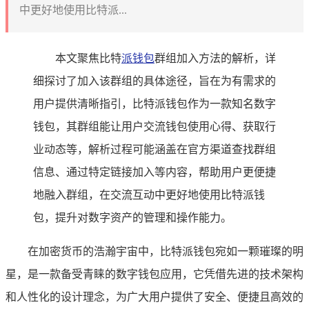
中更好地使用比特派...
本文聚焦比特
派钱包
群组加入方法的解析，详
细探讨了加入该群组的具体途径，旨在为有需求的
用户提供清晰指引，比特派钱包作为一款知名数字
钱包，其群组能让用户交流钱包使用心得、获取行
业动态等，解析过程可能涵盖在官方渠道查找群组
信息、通过特定链接加入等内容，帮助用户更便捷
地融入群组，在交流互动中更好地使用比特派钱
包，提升对数字资产的管理和操作能力。
在加密货币的浩瀚宇宙中，比特派钱包宛如一颗璀璨的明
星，是一款备受青睐的数字钱包应用，它凭借先进的技术架构
和人性化的设计理念，为广大用户提供了安全、便捷且高效的