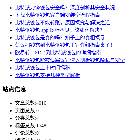
比特派刀锋钱包安全吗？深度剖析其安全状况
下载比特派钱包客户端安装全流程指南
比特派钱包不能转账，原因探究与解决之道
比特派钱包 app 图标不见，该如何解决？
比特派钱包是真的吗？知乎上的真相探寻
怎么把钱充到比特派钱包里？详细指南来了！
欧易转 USDT 到比特派钱包的详细指南
比特派钱包能被追踪么？深入剖析钱包隐私与安全
比特派钱包上市时间揭秘
比特派钱包支持几种类型解析
站点信息
文章总数:4016
页面总数:0
分类总数:4
标签总数:1548
评论总数:0