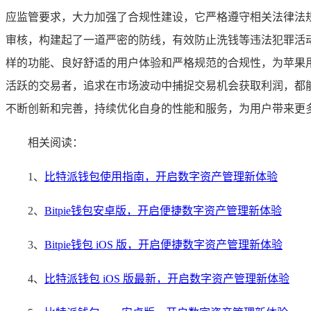
应监管要求，大力加强了合规性建设，它严格遵守相关法律法
审核，构建起了一道严密的防线，有效防止洗钱等违法犯罪活
样的功能、良好舒适的用户体验和严格规范的合规性，为苹果
活跃的交易者，追求在市场波动中捕捉交易机会获取利润，都
不断创新和完善，持续优化自身的性能和服务，为用户带来更
相关阅读：
1、
比特派钱包使用指南，开启数字资产管理新体验
2、
Bitpie钱包安卓版，开启便捷数字资产管理新体验
3、
Bitpie钱包 iOS 版，开启便捷数字资产管理新体验
4、
比特派钱包 iOS 版最新，开启数字资产管理新体验