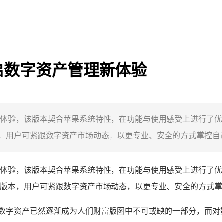
启数字资产管理新体验
体验，该版本契合苹果系统特性，在功能与使用感受上进行了优
用户可紧跟数字资产市场动态，以更专业、安全的方式掌控自己
体验，该版本契合苹果系统特性，在功能与使用感受上进行了优
版本，用户可紧跟数字资产市场动态，以更专业、安全的方式
,数字资产已然逐渐成为人们财富版图中不可或缺的一部分，而对