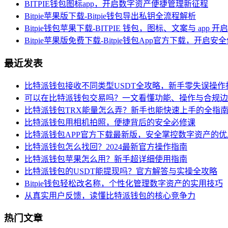
BITPIE钱包图标app，开启数字资产便捷管理新征程
Bitpie苹果版下载-Bitpie钱包导出私钥全流程解析
Bitpie钱包苹果下载-BITPIE 钱包，图标、文案与 app
Bitpie苹果版免费下载-Bitpie钱包App官方下载，开启
最近发表
比特派钱包接收不同类型USDT全攻略，新手零失误操作
可以在比特派钱包交易吗？一文看懂功能、操作与合规边
比特派钱包TRX能量怎么弄？新手也能快速上手的全指
比特派钱包用相机拍照，便捷背后的安全必修课
比特派钱包APP官方下载最新版，安全掌控数字资产的优
比特派钱包怎么找回？2024最新官方操作指南
比特派钱包苹果怎么用？新手超详细使用指南
比特派钱包的USDT能提现吗？官方解答与实操全攻略
Bitpie钱包轻松改名称，个性化管理数字资产的实用技巧
从真实用户反馈，读懂比特派钱包的核心竞争力
热门文章