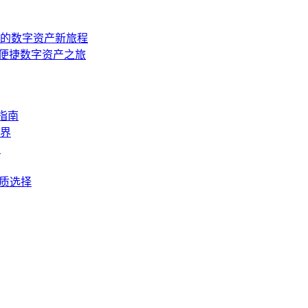
 开启的数字资产新旅程
安全便捷数字资产之旅
指南
界
南
质选择