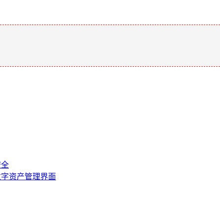
。
安全
数字资产管理界面