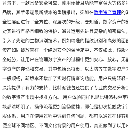
背景下，一款具备安全可靠、使用便捷且功能丰富强大等诸多
品牌，其苹果端最新版本的重磅推出，宛如在
数字资产管理
的
全性层面进行了全方位、深层次的升级，要知道，数字资产的
对其进行严格且细致的保护，通过运用先进且复杂的加密算法
引入了先进的生物识别技术，例如精准的指纹识别和高效的面
资产如同被放置在一个绝对安全的保险箱中，不仅如此，该版
全威胁，让用户在管理数字资产的过程中更加安心、放心，无
字资产的存储和交易，其中包括比特币、以太坊等在数字资产
一般顺畅，新版本还增加了实时行情查询功能，用户只需轻轻
决策提供了有力的支持，比特派钱包还提供了专业的交易分析
的数字资产市场中找准方向。 用户体验同样也是比特派钱包
块都清晰明了，操作流程更加流畅便捷，即使是初次接触数字
服体系，用户在使用过程中遇到任何问题，都可以通过在线客
便全球不同地区、不同文化背景的用户使用，真正做到了以用