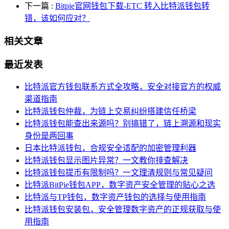
下一篇
:
Bitpie官网钱包下载-ETC 转入比特派钱包转
错，该如何应对？
相关文章
最近发表
比特派官方钱包联系方式全攻略，安全对接官方的权威
渠道指南
比特派钱包仲裁，为链上交易纠纷搭建信任桥梁
比特派钱包能查出来源吗？别搞错了，链上溯源和现实
身份是两回事
日本比特派钱包，合规安全适配的加密管理利器
比特派钱包显示图片异常？一文教你排查解决
比特派钱包提币有限制吗？一文理清规则与常见疑问
比特派BitPie钱包APP，数字资产安全管理的贴心之选
比特派与TP钱包，数字资产钱包的选择与使用指南
比特派钱包安装包，安全管理数字资产的正规获取与使
用指南