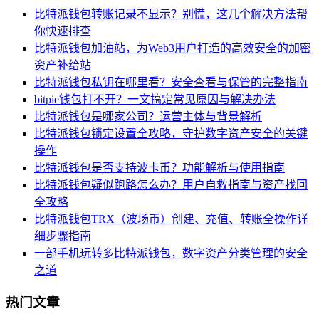
比特派钱包转账记录不显示？别慌，这几个解决方法帮
你快速排查
比特派钱包加油站，为Web3用户打造的高效安全的加密
资产补给站
比特派钱包私钥在哪里看？安全查看与保管的完整指南
bitpie钱包打不开？一文搞定常见原因与解决办法
比特派钱包是哪家公司？运营主体与背景解析
比特派钱包锁定设置全攻略，守护数字资产安全的关键
操作
比特派钱包是否支持波卡币？功能解析与使用指南
比特派钱包疑似跑路怎么办？用户自救指南与资产找回
全攻略
比特派钱包TRX（波场币）创建、充值、转账全操作详
细步骤指南
一部手机玩转多比特派钱包，数字资产分类管理的安全
之道
热门文章