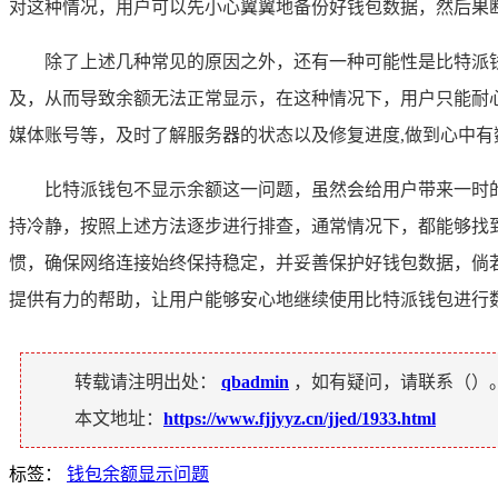
对这种情况，用户可以先小心翼翼地备份好钱包数据，然后果
除了上述几种常见的原因之外，还有一种可能性是比特派
及，从而导致余额无法正常显示，在这种情况下，用户只能耐
媒体账号等，及时了解服务器的状态以及修复进度,做到心中有
比特派钱包不显示余额这一问题，虽然会给用户带来一时
持冷静，按照上述方法逐步进行排查，通常情况下，都能够找
惯，确保网络连接始终保持稳定，并妥善保护好钱包数据，倘
提供有力的帮助，让用户能够安心地继续使用比特派钱包进行
转载请注明出处：
qbadmin
，如有疑问，请联系（
）
本文地址：
https://www.fjjyyz.cn/jjed/1933.html
标签：
钱包余额显示问题