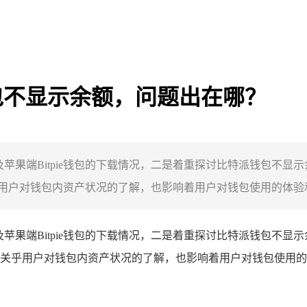
派钱包不显示余额，问题出在哪？
涉及苹果端Bitpie钱包的下载情况，二是着重探讨比特派钱包
户对钱包内资产状况的了解，也影响着用户对钱包使用的体验和信
涉及苹果端Bitpie钱包的下载情况，二是着重探讨比特派钱包
关乎用户对钱包内资产状况的了解，也影响着用户对钱包使用的