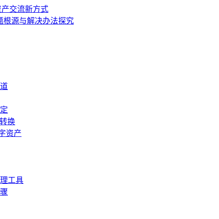
密资产交流新方式
问题根源与解决办法探究
道
定
产转换
数字资产
理工具
骤