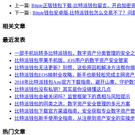
上一篇:
Bitpie正版钱包下载-比特派钱包留言，开启加
下一篇
:
Bitpie钱包安卓版-比特派钱包怎么交易不了？
相关文章
最近发表
一部手机玩转多比特派钱包，数字资产分类管理的安全之
比特派钱包苹果手机版，iOS用户的数字资产安全管家
比特派钱包无法更新？别慌，这些原因和解决方法帮你搞
比特派钱包EOS映射全攻略，新手也能轻松完成主网资
2018年比特派钱包App官方下载指南，避开山寨，守护
比特派钱包没有私钥？其实是你没搞懂这几点
比特派钱包会被关闭吗？监管框架下的真相与风险提示
比特派钱包的同类之选，数字资产安全管理的多元方案
比特派钱包下载官方渠道指南，安全获取专业数字资产管
比特派钱包新手使用全指南，从注册到资产安全的实操步
热门文章