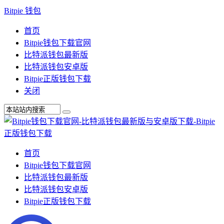
Bitpie 钱包
首页
Bitpie钱包下载官网
比特派钱包最新版
比特派钱包安卓版
Bitpie正版钱包下载
关闭
首页
Bitpie钱包下载官网
比特派钱包最新版
比特派钱包安卓版
Bitpie正版钱包下载