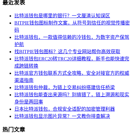
最近发表
比特派钱包是哪里的银行？一文厘清认知误区
BITPIE钱包图标制作文案，从符号到信任的视觉传播密
码
比特派钱包，一款值得信赖的冷钱包，为数字资产保驾
护航
找BITPIE钱包图标？这几个专业网站帮你高效获取
比特派钱包ERC20转TRC20详细教程，新手也能快速完
成跨链转换
比特派官方钱包联系方式全攻略，安全对接官方的权威
渠道指南
比特派钱包仲裁，为链上交易纠纷搭建信任桥梁
比特派钱包能查出来源吗？别搞错了，链上溯源和现实
身份是两回事
日本比特派钱包，合规安全适配的加密管理利器
比特派钱包显示图片异常？一文教你排查解决
热门文章