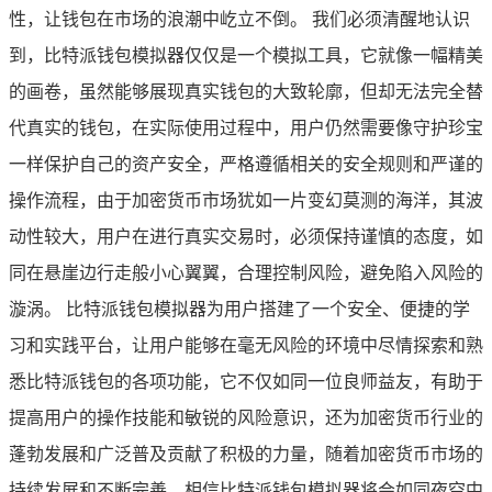
性，让钱包在市场的浪潮中屹立不倒。 我们必须清醒地认识
到，比特派钱包模拟器仅仅是一个模拟工具，它就像一幅精美
的画卷，虽然能够展现真实钱包的大致轮廓，但却无法完全替
代真实的钱包，在实际使用过程中，用户仍然需要像守护珍宝
一样保护自己的资产安全，严格遵循相关的安全规则和严谨的
操作流程，由于加密货币市场犹如一片变幻莫测的海洋，其波
动性较大，用户在进行真实交易时，必须保持谨慎的态度，如
同在悬崖边行走般小心翼翼，合理控制风险，避免陷入风险的
漩涡。 比特派钱包模拟器为用户搭建了一个安全、便捷的学
习和实践平台，让用户能够在毫无风险的环境中尽情探索和熟
悉比特派钱包的各项功能，它不仅如同一位良师益友，有助于
提高用户的操作技能和敏锐的风险意识，还为加密货币行业的
蓬勃发展和广泛普及贡献了积极的力量，随着加密货币市场的
持续发展和不断完善，相信比特派钱包模拟器将会如同夜空中