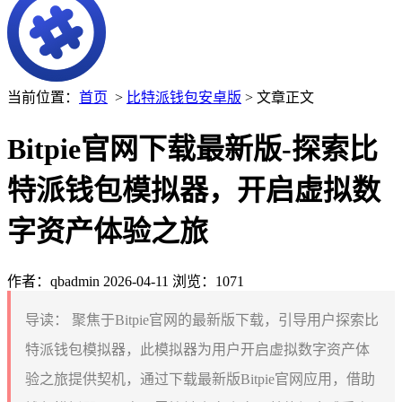
当前位置：
首页
>
比特派钱包安卓版
> 文章正文
Bitpie官网下载最新版-探索比
特派钱包模拟器，开启虚拟数
字资产体验之旅
作者：qbadmin
2026-04-11
浏览：1071
导读：
聚焦于Bitpie官网的最新版下载，引导用户探索比
特派钱包模拟器，此模拟器为用户开启虚拟数字资产体
验之旅提供契机，通过下载最新版Bitpie官网应用，借助