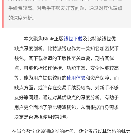
手续费较高、对新手不够友好等问题，通过对其优缺点
的深度分析...
本文聚焦Bitpie正版
钱包下载
及比特派钱包优
缺点深度剖析，比特派钱包作为一款知名加密货币
钱包，其下载渠道的正版性至关重要，剖析其优
点，可能包括操作便捷、功能丰富、安全性能较高
等，能为用户提供较好的
使用体验
和资产保障，而
缺点方面，或许存在交易手续费较高、对新手不够
友好等问题，通过对其优缺点的深度分析，有助于
用户更全面地了解比特派钱包，从而根据自身需求
决定是否选择使用该钱包。
在当今数字化浪潮席卷的时代，数字货币以其独特的魅力