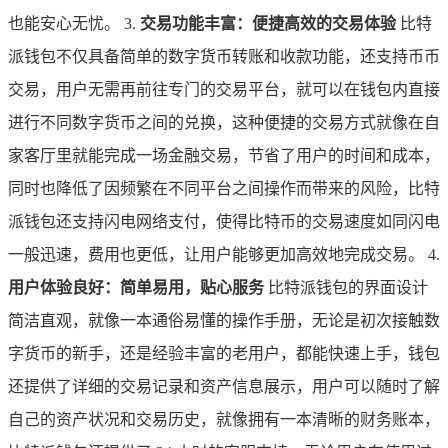
也能安心无忧。 3.
交易功能丰富：便捷高效的交易体验
比特
派钱包不仅具备简单的数字货币转账和收款功能，还支持币币
交易，用户无需再前往专门的交易平台，就可以在钱包内直接
进行不同数字货币之间的兑换，这种便捷的交易方式就像在自
家客厅里就能完成一场金融交易，节省了用户的时间和成本，
同时也降低了因频繁在不同平台之间操作而带来的风险，比特
派钱包还支持闪电网络支付，使得比特币的交易速度如同闪电
一般迅速，费用也更低，让用户能够更加高效地完成交易。 4.
用户体验良好：简单易用，贴心服务
比特派钱包的界面设计
简洁直观，就像一本通俗易懂的操作手册，无论是初次接触数
字货币的新手，还是经验丰富的老用户，都能快速上手，钱包
还提供了详细的交易记录和资产信息展示，用户可以随时了解
自己的资产状况和交易历史，就像拥有一本清晰的财务账本，