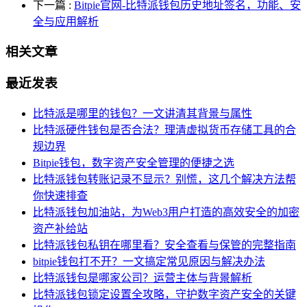
下一篇
:
Bitpie官网-比特派钱包历史地址签名，功能、安
全与应用解析
相关文章
最近发表
比特派是哪里的钱包？一文讲清其背景与属性
比特派硬件钱包是否合法？理清虚拟货币存储工具的合
规边界
Bitpie钱包，数字资产安全管理的便捷之选
比特派钱包转账记录不显示？别慌，这几个解决方法帮
你快速排查
比特派钱包加油站，为Web3用户打造的高效安全的加密
资产补给站
比特派钱包私钥在哪里看？安全查看与保管的完整指南
bitpie钱包打不开？一文搞定常见原因与解决办法
比特派钱包是哪家公司？运营主体与背景解析
比特派钱包锁定设置全攻略，守护数字资产安全的关键