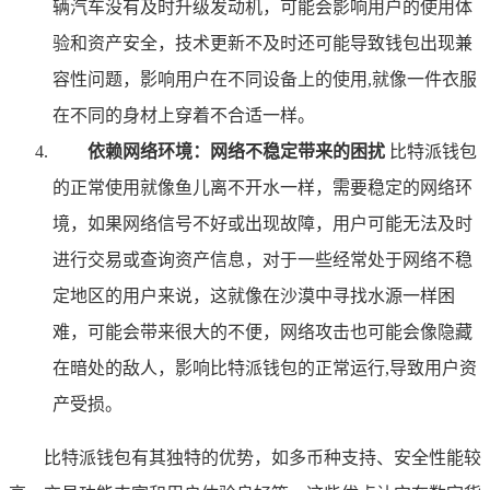
辆汽车没有及时升级发动机，可能会影响用户的使用体
验和资产安全，技术更新不及时还可能导致钱包出现兼
容性问题，影响用户在不同设备上的使用,就像一件衣服
在不同的身材上穿着不合适一样。
依赖网络环境：网络不稳定带来的困扰
比特派钱包
的正常使用就像鱼儿离不开水一样，需要稳定的网络环
境，如果网络信号不好或出现故障，用户可能无法及时
进行交易或查询资产信息，对于一些经常处于网络不稳
定地区的用户来说，这就像在沙漠中寻找水源一样困
难，可能会带来很大的不便，网络攻击也可能会像隐藏
在暗处的敌人，影响比特派钱包的正常运行,导致用户资
产受损。
比特派钱包有其独特的优势，如多币种支持、安全性能较