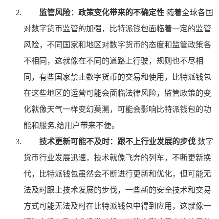
监管风险：政策变化带来的不确定性
随着全球各国
对数字货币监管的加强，比特派钱包面临着一定的监管
风险，不同国家和地区对数字货币的态度和监管政策各
不相同，这就像在不同的道路上行驶，规则也不尽相
同，有些国家禁止数字货币的交易和使用，比特派钱包
在这些地区的运营可能会面临法律风险，监管政策的变
化就像天气一样变幻莫测，可能会影响比特派钱包的功
能和服务,给用户带来不便。
技术更新可能不及时：跟不上行业发展的步伐
数字
货币行业发展迅速，技术就像飞奔的列车，不断更新换
代，比特派钱包虽然会不断进行更新和优化，但可能无
法及时跟上技术发展的步伐，一些新的安全技术和交易
方式可能无法及时在比特派钱包中得到应用，这就像一