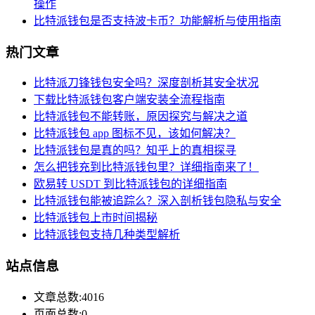
操作
比特派钱包是否支持波卡币？功能解析与使用指南
热门文章
比特派刀锋钱包安全吗？深度剖析其安全状况
下载比特派钱包客户端安装全流程指南
比特派钱包不能转账，原因探究与解决之道
比特派钱包 app 图标不见，该如何解决？
比特派钱包是真的吗？知乎上的真相探寻
怎么把钱充到比特派钱包里？详细指南来了！
欧易转 USDT 到比特派钱包的详细指南
比特派钱包能被追踪么？深入剖析钱包隐私与安全
比特派钱包上市时间揭秘
比特派钱包支持几种类型解析
站点信息
文章总数:4016
页面总数:0