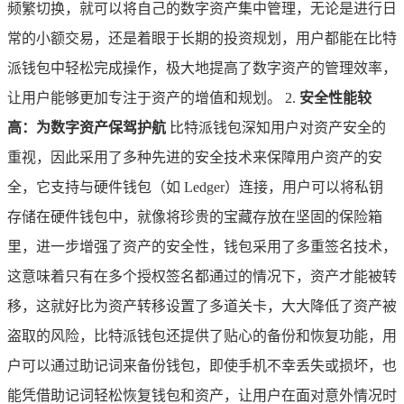
频繁切换，就可以将自己的数字资产集中管理，无论是进行日
常的小额交易，还是着眼于长期的投资规划，用户都能在比特
派钱包中轻松完成操作，极大地提高了数字资产的管理效率，
让用户能够更加专注于资产的增值和规划。 2.
安全性能较
高：为数字资产保驾护航
比特派钱包深知用户对资产安全的
重视，因此采用了多种先进的安全技术来保障用户资产的安
全，它支持与硬件钱包（如 Ledger）连接，用户可以将私钥
存储在硬件钱包中，就像将珍贵的宝藏存放在坚固的保险箱
里，进一步增强了资产的安全性，钱包采用了多重签名技术，
这意味着只有在多个授权签名都通过的情况下，资产才能被转
移，这就好比为资产转移设置了多道关卡，大大降低了资产被
盗取的风险，比特派钱包还提供了贴心的备份和恢复功能，用
户可以通过助记词来备份钱包，即使手机不幸丢失或损坏，也
能凭借助记词轻松恢复钱包和资产，让用户在面对意外情况时