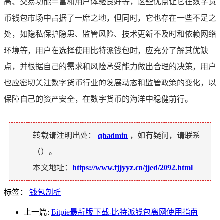
高、交易功能丰富和用户体验良好等，这些优点让它在数字货
币钱包市场中占据了一席之地，但同时，它也存在一些不足之
处，如隐私保护隐患、监管风险、技术更新不及时和依赖网络
环境等，用户在选择使用比特派钱包时，应充分了解其优缺
点，并根据自己的需求和风险承受能力做出合理的决策，用户
也应密切关注数字货币行业的发展动态和监管政策的变化，以
保障自己的资产安全，在数字货币的海洋中稳健前行。
转载请注明出处：
qbadmin
，如有疑问，请联系
（
）。
本文地址：
https://www.fjjyyz.cn/jjed/2092.html
标签：
钱包剖析
上一篇:
Bitpie最新版下载-比特派钱包离网使用指南