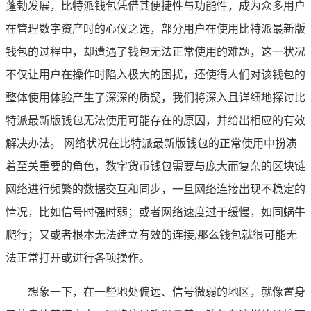
蓬勃发展，比特派钱包凭借其便捷性与功能性，成为众多用户
在管理数字资产时的心仪之选，部分用户在使用比特派最新版
钱包的过程中，却遭遇了钱包无法正常使用的难题，这一状况
不仅让用户在操作时陷入极大的困扰，还使得人们对该钱包的
整体使用体验产生了深深的质疑，我们将深入且详细地探讨比
特派最新版钱包无法使用可能存在的原因，并给出相应的有效
解决办法。 网络状况在比特派最新版钱包的正常使用中扮演
着至关重要的角色，数字货币钱包需要与庞大而复杂的区块链
网络进行频繁的数据交互和同步，一旦网络连接出现不稳定的
情况，比如信号时强时弱；或者网络速度过于缓慢，如同蜗牛
爬行；又或者根本无法建立有效的连接,那么钱包就很可能无
法正常打开或进行各项操作。
想象一下，在一些地处偏远、信号微弱的地区，就像置身