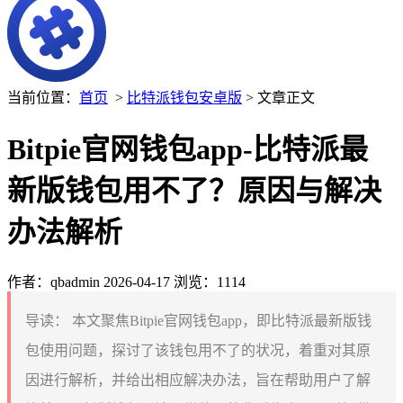
当前位置：
首页
>
比特派钱包安卓版
> 文章正文
Bitpie官网钱包app-比特派最
新版钱包用不了？原因与解决
办法解析
作者：qbadmin
2026-04-17
浏览：1114
导读：
本文聚焦Bitpie官网钱包app，即比特派最新版钱
包使用问题，探讨了该钱包用不了的状况，着重对其原
因进行解析，并给出相应解决办法，旨在帮助用户了解