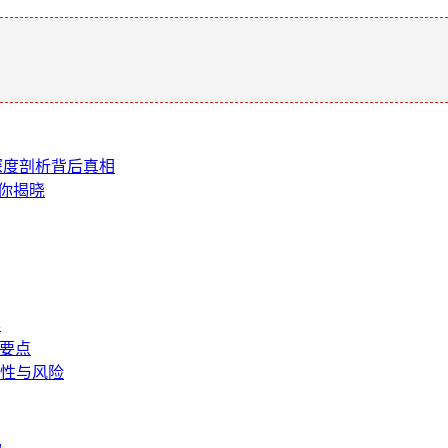
。
？深度剖析背后真相
为你揭晓
具
作要点
性与风险
码