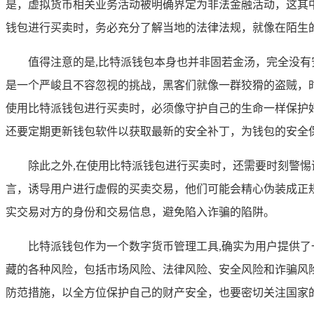
是，虚拟货币相关业务活动被明确界定为非法金融活动，这其
钱包进行买卖时，务必充分了解当地的法律法规，就像在陌生
值得注意的是,比特派钱包本身也并非固若金汤，完全没
是一个严峻且不容忽视的挑战，黑客们就像一群狡猾的盗贼，
使用比特派钱包进行买卖时，必须像守护自己的生命一样保护
还要定期更新钱包软件以获取最新的安全补丁，为钱包的安全
除此之外,在使用比特派钱包进行买卖时，还需要时刻警
言，诱导用户进行虚假的买卖交易，他们可能会精心伪装成正
实交易对方的身份和交易信息，避免陷入诈骗的陷阱。
比特派钱包作为一个数字货币管理工具,确实为用户提供
藏的各种风险，包括市场风险、法律风险、安全风险和诈骗风
防范措施，以全方位保护自己的财产安全，也要密切关注国家