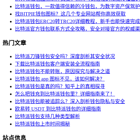
比特派钱包，一款值得信赖的冷钱包，为数字资产保驾护
找BITPIE钱包图标？这几个专业网站帮你高效获取
比特派钱包ERC20转TRC20详细教程，新手也能快速完
比特派官方钱包联系方式全攻略，安全对接官方的权威渠
热门文章
比特派刀锋钱包安全吗？深度剖析其安全状况
下载比特派钱包客户端安装全流程指南
比特派钱包不能转账，原因探究与解决之道
比特派钱包 app 图标不见，该如何解决？
比特派钱包是真的吗？知乎上的真相探寻
怎么把钱充到比特派钱包里？详细指南来了！
比特派钱包能被追踪么？深入剖析钱包隐私与安全
欧易转 USDT 到比特派钱包的详细指南
比特派钱包支持几种类型解析
比特派钱包上市时间揭秘
站点信息