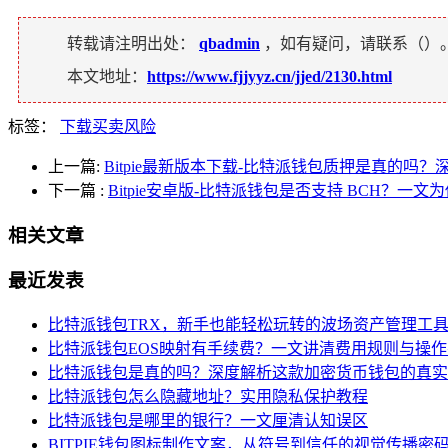
转载请注明出处：
qbadmin
，如有疑问，请联系（
）
本文地址：
https://www.fjjyyz.cn/jjed/2130.html
标签：
下载买卖风险
上一篇:
Bitpie最新版本下载-比特派钱包质押是真的吗
下一篇
:
Bitpie安卓版-比特派钱包是否支持 BCH？一文
相关文章
最近发表
比特派钱包TRX，新手也能轻松玩转的波场资产管理工
比特派钱包EOS映射有手续费？一文讲清费用规则与操
比特派钱包是真的吗？深度解析这款加密货币钱包的真实
比特派钱包怎么隐藏地址？实用隐私保护教程
比特派钱包是哪里的银行？一文厘清认知误区
BITPIE钱包图标制作文案，从符号到信任的视觉传播密