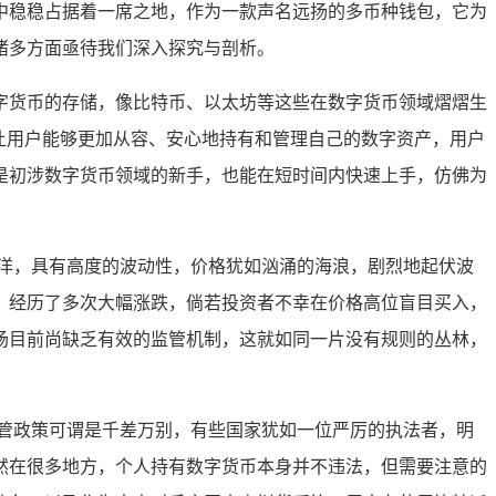
中稳稳占据着一席之地，作为一款声名远扬的多币种钱包，它为
诸多方面亟待我们深入探究与剖析。
字货币的存储，像比特币、以太坊等这些在数字货币领域熠熠生
让用户能够更加从容、安心地持有和管理自己的数字资产，用户
是初涉数字货币领域的新手，也能在短时间内快速上手，仿佛为
洋，具有高度的波动性，价格犹如汹涌的海浪，剧烈地起伏波
，经历了多次大幅涨跌，倘若投资者不幸在价格高位盲目买入，
场目前尚缺乏有效的监管机制，这就如同一片没有规则的丛林，
管政策可谓是千差万别，有些国家犹如一位严厉的执法者，明
然在很多地方，个人持有数字货币本身并不违法，但需要注意的