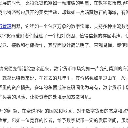
发展的时代，比特派钱包宛如一颗璀璨的明星，在数字货币市场
绕比特派钱包展开的买卖活动，却犹如一片暗藏礁石的海域，有
币管理
利器，它犹如一个包容万象的数字宝库，支持多种主流数
为数字货币爱好者们搭建了一个相对稳固、值得信赖的存储港湾，
发送、接收和存储操作，其界面设计简洁明了、直观易懂，即使
,情况便变得错综复杂起来，数字货币市场宛如一片变幻莫测的海
，就拿比特币来说，在过去的几年里，其价格犹如坐过山车一般
严重的资产损失，多年的积蓄或许在瞬间化为乌有，数字货币市
了买卖的风险，让投资者的处境更加岌岌可危。
不开的问题，在全球不同的国家和地区，对于数字货币的态度和监
政策，宛如一位宽容的长者，给予数字货币一定的发展空间，虽