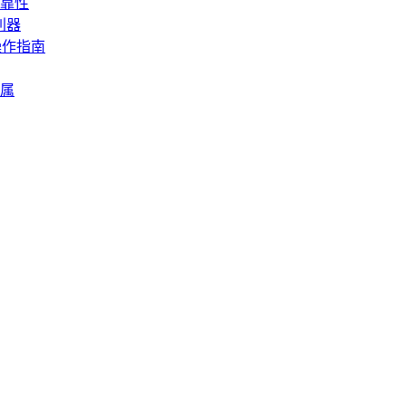
靠性
利器
操作指南
属