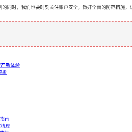
利的同时，我们也要时刻关注账户安全，做好全面的防范措施，
。
资产新体验
解析
指南
案梳理