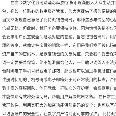
在当今数字化浪潮汹涌澎湃,数字货币逐渐融入大众生活
包，宛如一位贴心的数字资产管家，为大家提供了极为便捷的
当突然发现自己忘记了比特派钱包码时，那种焦急与慌乱的心
倍感无助，但此时，我们务必要保持冷静，因为惊慌失措不仅
会要求用户设置安全问题及对应的答案，当忘记钱包码时，用
题的答案，就像守护宝藏的钥匙一样，它们是我们找回钱包码
资产宝库的密码本，是恢复钱包的关键凭证，只要我们妥善保
词一定要妥善保管，绝不能泄露给他人，一旦助记词落入不法
包时绑定了手机号码或电子邮箱，那么也可以通过手机验证码
注册时使用的手机号码或电子邮箱处于可正常使用的状态，否
验丰富的客服团队，他们就像一群贴心的守护者，会根据用户
才能快速有效地处理问题，帮助用户解决燃眉之急。 在日常
管理软件，利用其强大的加密功能保障密码的安全；也可以写
以增强账户的安全性，让数字资产得到更可靠的保护。 比特