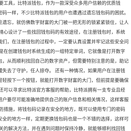
要工具，比特派钱包，作为一款深受众多用户信赖的优质钱
密码一样，不少比特派钱包的用户也遭遇过遗忘钱包码的困扰。
旦遗忘，就仿佛数字财富的大门被一把无形的锁紧紧锁住，让人
精心设计了一些找回钱包码的有效途径，在注册钱包时，系统
我们，在注册钱包的过程中，一定要认真设置并牢记这些安全问
是在创建钱包时系统生成的一组特定单词，它就像是打开数字
包，从而顺利找回自己的数字资产，但需要特别注意的是，助记
失去了守护，任人掠夺。 还有一种情况，如果用户在注册钱
轻轻按下一个按钮，就能打开数字财富的大门，但前提是要确保
还可以寻求比特派官方客服的帮助，比特派拥有一支专业且经
用户要尽可能准确地提供自己的账户信息和相关情况，这样客服
防措施，将钱包码记录在安全的地方，既可以使用专门的密码
安全的地方一样，定期更换钱包码也是一个不错的选择，这样可
关的解决方法，并在遇到问题时保持冷静，就能够顺利找回钱