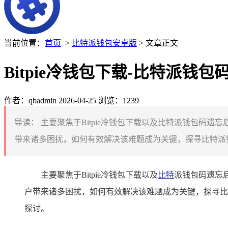
当前位置：
首页
>
比特派钱包安卓版
> 文章正文
Bitpie冷钱包下载-比特派钱
作者：qbadmin
2026-04-25
浏览：1239
导读：
主要聚焦于Bitpie冷钱包下载以及比特派钱包码遗
带来诸多困扰，如何有效解决该难题成为关键，探寻比特派钱
主要聚焦于Bitpie冷钱包下载以及
比特
派钱包码遗忘后
户带来诸多困扰，如何有效解决该难题成为关键，探寻比
探讨。