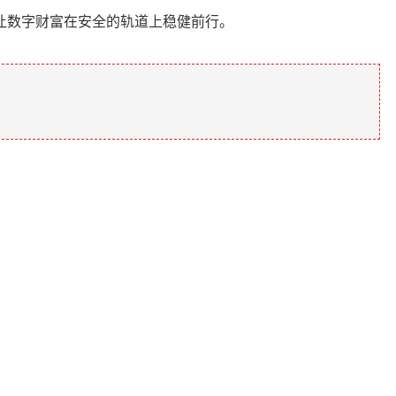
让数字财富在安全的轨道上稳健前行。