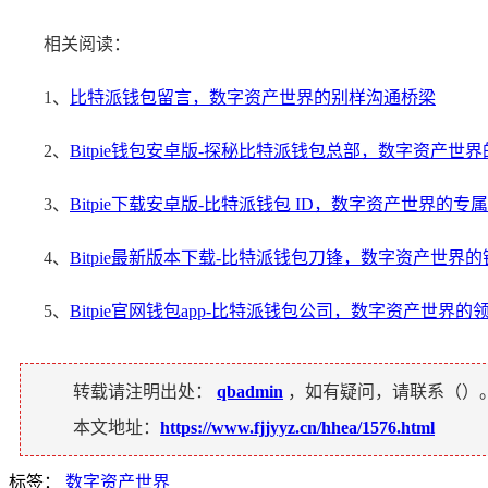
相关阅读：
1、
比特派钱包留言，数字资产世界的别样沟通桥梁
2、
Bitpie钱包安卓版-探秘比特派钱包总部，数字资产世
3、
Bitpie下载安卓版-比特派钱包 ID，数字资产世界的专
4、
Bitpie最新版本下载-比特派钱包刀锋，数字资产世界
5、
Bitpie官网钱包app-比特派钱包公司，数字资产世界的
转载请注明出处：
qbadmin
，如有疑问，请联系（
）
本文地址：
https://www.fjjyyz.cn/hhea/1576.html
标签：
数字资产世界