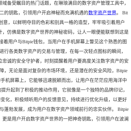
领域备受瞩目的热门话题，在琳琅满目的数字资产管理工具中，
无二的钥匙，引领用户开启神秘而充满机遇的
数字资产世界
。 Bit
失创意，以鲜明夺目的色彩和别具一格的造型，牢牢吸引着用户
计，仿佛是数字资产世界的神秘密码，让人一眼便能联想到这是
用户与Bitpie钱包，当用户在手机屏幕上瞥见这个熟悉的图
钱包进行各类数字资产的交易与管理，在每一次轻点图标的瞬间，
宛如一位忠诚的安全守护者，时刻提醒着用户要高度关注数字资产的安
，无论是面对复杂的市场环境，还是潜在的安全风险，Bitpie
耀的手机屏幕上，它能够迅速脱颖而出，让用户在茫茫应用海洋中
响力的提升起到了积极的推动作用，它就像是一个独特的品牌印记，
求的变化，积极倾听用户的反馈意见，持续进行优化升级，以更好
蓬勃发展，成为用户在数字资产领域前行的忠实伙伴。 Bitpie
，更是用户开启数字资产世界的一把神奇钥匙，引领用户在波澜