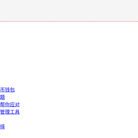
。
币钱包
题
帮你应对
管理工具
择