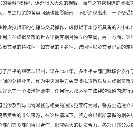
兴的金融“物种”，逐渐闯入大众的视野，而与之紧密相连的虚拟
大，与之相关的各类问题也如影随形，不断涌现出来，一个备受
多种虚拟货币的存储与交易操作，虚拟货币本身所具备的去中心
让用户在虚拟货币的世界里拥有相对独立的空间，另一方面，这
货币交易的特殊性，如交易的匿名性、跨国性以及交易记录的难以
了严格的规范与限制，早在2021年，多个相关部门就联合发
之间的兑换业务、作为中央对手方买卖虚拟货币以及为虚拟货币
就好比在一个法治社会中，任何行为都必须在法律的轨道内进行,
但当涉及到与比特派钱包相关的违法犯罪行为时，警方会迅速介
掩盖资金的非法来源，在这种情况下，警方会根据所掌握的相关
全部门等多部门协同合作，形成强大的执法合力，各部门充分发