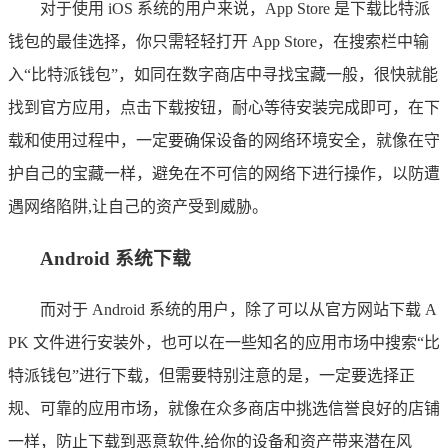
对于使用 iOS 系统的用户来说，App Store 是下载比特派
钱包的最佳选择，你只需轻轻打开 App Store，在搜索栏中输
入“比特派钱包”，如同在数字商店中寻找宝藏一般，很快就能
找到官方应用，点击下载按钮，耐心等待安装完成即可，在下
载和使用过程中，一定要确保设备的网络环境安全，就像在守
护自己的宝藏一样，避免在不可信的网络下进行操作，以防遭
遇网络陷阱,让自己的资产受到威胁。
Android 系统下载
而对于 Android 系统的用户，除了可以从官方网站下载 A
PK 文件进行安装外，也可以在一些知名的应用市场中搜索“比
特派钱包”进行下载，但需要特别注意的是，一定要选择正
规、可靠的应用市场，就像在众多商店中挑选信誉良好的店铺
一样，防止下载到恶意软件,给你的设备和资产带来潜在风