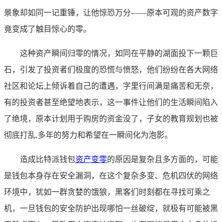
景象却如同一记重锤，让他惊恐万分——原本可观的资产数字
竟变成了触目惊心的零。
这种资产瞬间归零的情况，如同在平静的湖面投下一颗巨
石，引发了投资者们极度的恐慌与愤怒，他们纷纷在各大网络
社区和论坛上倾诉着自己的遭遇，字里行间满是痛苦和无奈，
有的投资者甚至绝望地表示，这一事件让他们的生活瞬间陷入
了绝境，原本计划用于购房的资金没了，子女的教育规划也被
彻底打乱,多年的努力和希望在一瞬间化为泡影。
造成比特派钱包
资产变零
的原因是复杂且多方面的，可能
是钱包本身存在安全漏洞，在这个复杂多变、危机四伏的网络
环境中，犹如一群贪婪的饿狼，黑客们时刻都在寻找可乘之
机，一旦钱包的安全防护出现哪怕一丝破绽，就极有可能被黑