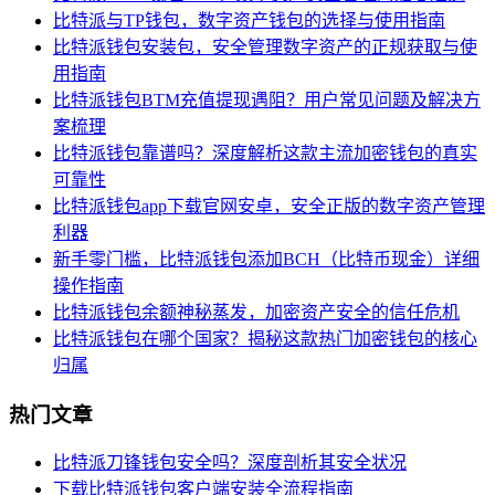
比特派与TP钱包，数字资产钱包的选择与使用指南
比特派钱包安装包，安全管理数字资产的正规获取与使
用指南
比特派钱包BTM充值提现遇阻？用户常见问题及解决方
案梳理
比特派钱包靠谱吗？深度解析这款主流加密钱包的真实
可靠性
比特派钱包app下载官网安卓，安全正版的数字资产管理
利器
新手零门槛，比特派钱包添加BCH（比特币现金）详细
操作指南
比特派钱包余额神秘蒸发，加密资产安全的信任危机
比特派钱包在哪个国家？揭秘这款热门加密钱包的核心
归属
热门文章
比特派刀锋钱包安全吗？深度剖析其安全状况
下载比特派钱包客户端安装全流程指南