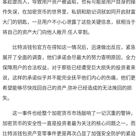
客趁虚而入，导致用户资产被盗取，也有可能是用户自身的操
作失误，在加密货币的世界里，私钥和助记词就如同开启财富
大门的钥匙，一旦用户不小心泄露了这些关键信息，就相当于
将自己的资产大门向他人敞开,任人宰割。
比特派钱包官方在得知这一情况后，迅速做出反应，紧急
展开了全面的调查，他们承诺会尽最大的努力查明原因，全力
保障用户的合法权益，对于那些已经遭受巨大损失的投资者来
说，这样的承诺似乎并不能完全抚平他们内心的伤痛，他们更
希望能够尽快找回自己的资产,弥补已经造成的无法挽回的损
失。
这一事件也给整个加密货币市场敲响了一记沉重的警钟，
加密货币的安全性一直是投资者最为关注的核心问题之一，而
比特派钱包资产变零事件更是再次凸显了加强安全防护的紧迫