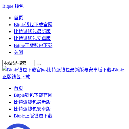
Bitpie 钱包
首页
Bitpie钱包下载官网
比特派钱包最新版
比特派钱包安卓版
Bitpie正版钱包下载
关闭
首页
Bitpie钱包下载官网
比特派钱包最新版
比特派钱包安卓版
Bitpie正版钱包下载