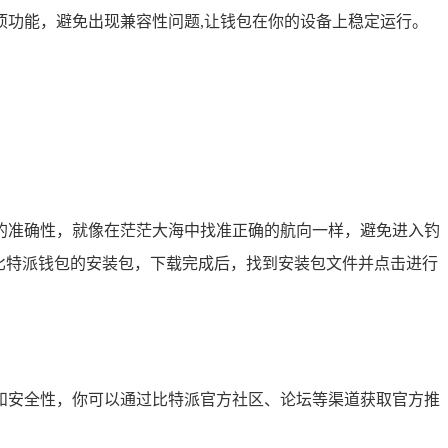
功能，避免出现兼容性问题,让钱包在你的设备上稳定运行。
的准确性，就像在茫茫大海中找准正确的航向一样，避免进入钓
比特派钱包的安装包，下载完成后，找到安装包文件并点击进行
和安全性，你可以通过比特派官方社区、论坛等渠道获取官方推