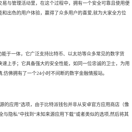
交易与管理活动里，在这个过程中，拥有一个安全可靠且使用便
和出色的用户体验，赢得了众多用户的喜爱,就为大家全方位
功能于一体，它广泛支持比特币、以太坊等众多常见的数字货
快速上手；它具备强大的安全性能，如同一位忠诚的卫士，为用
,仿佛拥有了一个24小时不间断的数字金融情报站。
源的应用”选项，由于比特派钱包并非从安卓官方应用商店（像
全与隐私”中找到“未知来源应用下载”或者类似的选项,然后将其