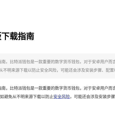
卓版下载指南
下载指南，比特派钱包是一款重要的数字货币钱包，对于安卓用户
不明来源下载以防止安全风险，可能还会涉及安装步骤、配置相关
下载指南，比特派钱包是一款重要的数字货币钱包，对于安卓用户
如避免从不明来源下载以防止
安全风险
，可能还会涉及安装步骤