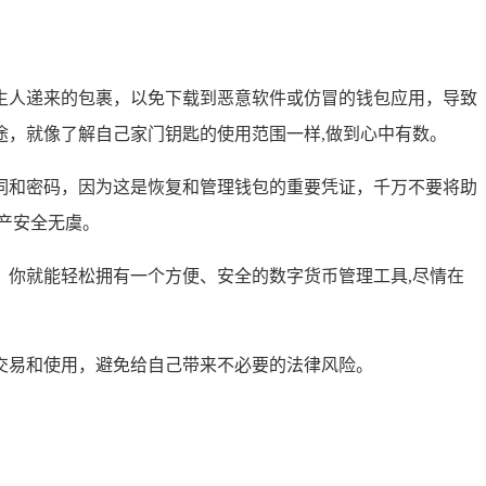
生人递来的包裹，以免下载到恶意软件或仿冒的钱包应用，导致
，就像了解自己家门钥匙的使用范围一样,做到心中有数。
词和密码，因为这是恢复和管理钱包的重要凭证，千万不要将助
产安全无虞。
你就能轻松拥有一个方便、安全的数字货币管理工具,尽情在
交易和使用，避免给自己带来不必要的法律风险。