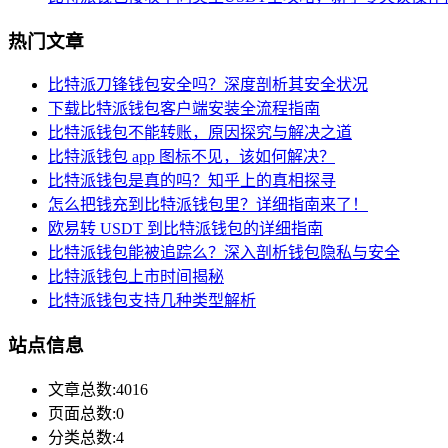
热门文章
比特派刀锋钱包安全吗？深度剖析其安全状况
下载比特派钱包客户端安装全流程指南
比特派钱包不能转账，原因探究与解决之道
比特派钱包 app 图标不见，该如何解决？
比特派钱包是真的吗？知乎上的真相探寻
怎么把钱充到比特派钱包里？详细指南来了！
欧易转 USDT 到比特派钱包的详细指南
比特派钱包能被追踪么？深入剖析钱包隐私与安全
比特派钱包上市时间揭秘
比特派钱包支持几种类型解析
站点信息
文章总数:4016
页面总数:0
分类总数:4