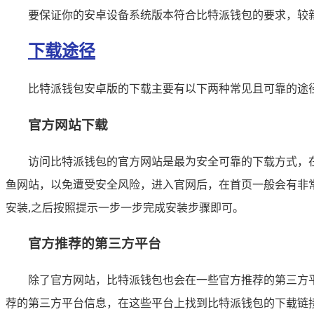
要保证你的安卓设备系统版本符合比特派钱包的要求，较
下载途径
比特派钱包安卓版的下载主要有以下两种常见且可靠的途
官方网站下载
访问比特派钱包的官方网站是最为安全可靠的下载方式，
鱼网站，以免遭受安全风险，进入官网后，在首页一般会有非
安装,之后按照提示一步一步完成安装步骤即可。
官方推荐的第三方平台
除了官方网站，比特派钱包也会在一些官方推荐的第三方
荐的第三方平台信息，在这些平台上找到比特派钱包的下载链