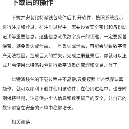
下载后的操作
下载并安装比特派钱包软件后,打开软件，按照系统提示
进行注册和登录，在注册过程中，需要设置安全密码和备份助
记词等重要信息，这些信息就像数字资产的钥匙，一定要妥善
保管，避免丢失或泄露，一旦丢失或泄露，可能会导致数字资
产无法找回，造成巨大的损失，完成注册登录后，你就可以正
式开启使用比特派钱包进行数字货币的管理和交易之旅了。
比特派钱包的下载过程并不复杂,只要按照上述步骤认真
操作，就可以顺利下载并使用该软件，在使用过程中，也要时
刻保持警惕，注意保护个人信息和数字资产的安全，让自己的
数字财富在安全的环境中稳健增长。
相关阅读：