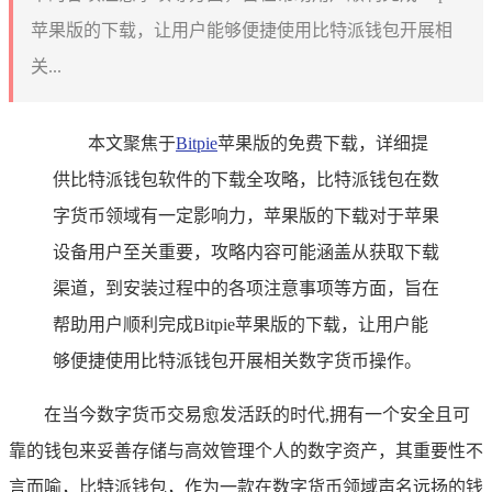
苹果版的下载，让用户能够便捷使用比特派钱包开展相
关...
本文聚焦于
Bitpie
苹果版的免费下载，详细提
供比特派钱包软件的下载全攻略，比特派钱包在数
字货币领域有一定影响力，苹果版的下载对于苹果
设备用户至关重要，攻略内容可能涵盖从获取下载
渠道，到安装过程中的各项注意事项等方面，旨在
帮助用户顺利完成Bitpie苹果版的下载，让用户能
够便捷使用比特派钱包开展相关数字货币操作。
在当今数字货币交易愈发活跃的时代,拥有一个安全且可
靠的钱包来妥善存储与高效管理个人的数字资产，其重要性不
言而喻，比特派钱包，作为一款在数字货币领域声名远扬的钱