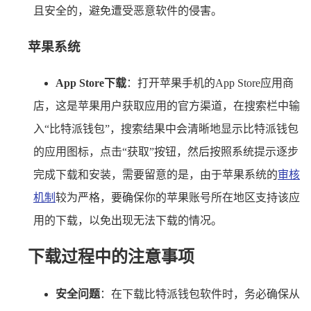
且安全的，避免遭受恶意软件的侵害。
苹果系统
App Store下载
：打开苹果手机的App Store应用商
店，这是苹果用户获取应用的官方渠道，在搜索栏中输
入“比特派钱包”，搜索结果中会清晰地显示比特派钱包
的应用图标，点击“获取”按钮，然后按照系统提示逐步
完成下载和安装，需要留意的是，由于苹果系统的
审核
机制
较为严格，要确保你的苹果账号所在地区支持该应
用的下载，以免出现无法下载的情况。
下载过程中的注意事项
安全问题
：在下载比特派钱包软件时，务必确保从