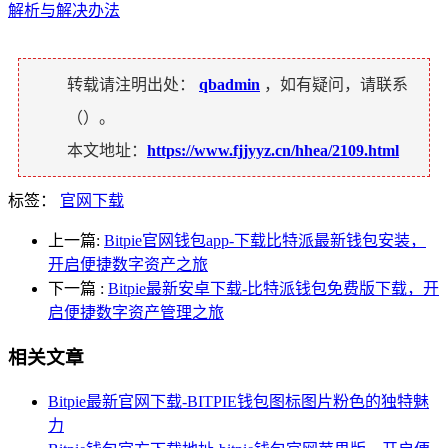
解析与解决办法
转载请注明出处：
qbadmin
，如有疑问，请联系
（
）。
本文地址：
https://www.fjjyyz.cn/hhea/2109.html
标签：
官网下载
上一篇:
Bitpie官网钱包app-下载比特派最新钱包安装，
开启便捷数字资产之旅
下一篇
:
Bitpie最新安卓下载-比特派钱包免费版下载，开
启便捷数字资产管理之旅
相关文章
Bitpie最新官网下载-BITPIE钱包图标图片粉色的独特魅
力