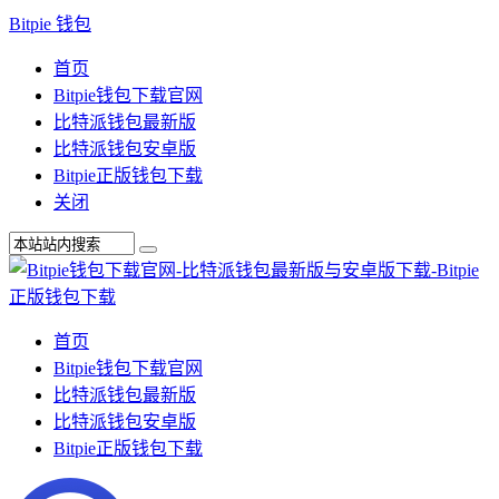
Bitpie 钱包
首页
Bitpie钱包下载官网
比特派钱包最新版
比特派钱包安卓版
Bitpie正版钱包下载
关闭
首页
Bitpie钱包下载官网
比特派钱包最新版
比特派钱包安卓版
Bitpie正版钱包下载