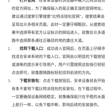
打开官网
：在安卓设备的浏览器中输入比特派钱包
的官方网址，为了确保输入的是正确无误的官网地址，
建议通过搜索引擎搜索“比特派钱包官网”，搜索结果会
呈现出众多相关页面，此时一定要仔细甄别，从搜索结
果中选择带有官方认证标识的网站进入，就像在众多道
路中选择那条通往正确目的地的康庄大道。
找到下载入口
：成功进入官网后，在页面上仔细寻
找适合安卓系统的下载入口，官网会以明显的下载按钮
或清晰的提示来引导用户，用户只需按照这些指引轻轻
点击即可，就像跟随路标轻松找到前进的方向。
下载安装包
：点击下载按钮后，安卓设备就会开始
有条不紊地下载比特派钱包的安装包，在下载过程中，
一定要确保设备网络稳定，就像确保船只在平稳的水面
上航行一样，以免下载中断，影响后续的安装操作。