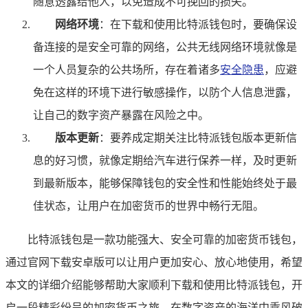
随意透露给他人，以免造成不可挽回的损失。
网络环境
：在下载和使用比特派钱包时，要确保设
备连接的是安全可靠的网络，公共无线网络环境就像是
一个人员复杂的公共场所，存在着诸多
安全隐患
，应避
免在这样的环境下进行敏感操作，以防个人信息泄露，
让自己的数字资产暴露在风险之中。
版本更新
：要养成定期关注比特派钱包版本更新信
息的好习惯，就像定期给汽车进行保养一样，及时更新
到最新版本，能够保障钱包的安全性和性能始终处于最
佳状态，让用户在加密货币的世界中畅行无阻。
比特派钱包是一款功能强大、安全可靠的加密货币钱包，
通过官网下载安卓版可以让用户更加安心、放心地使用，希望
本文的详细介绍能够帮助大家顺利下载和使用比特派钱包，开
启一段精彩纷呈的加密货币之旅，在数字资产的海洋中乘风破