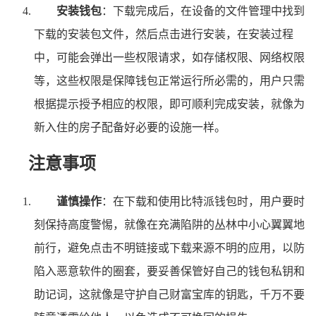
安装钱包
：下载完成后，在设备的文件管理中找到
下载的安装包文件，然后点击进行安装，在安装过程
中，可能会弹出一些权限请求，如存储权限、网络权限
等，这些权限是保障钱包正常运行所必需的，用户只需
根据提示授予相应的权限，即可顺利完成安装，就像为
新入住的房子配备好必要的设施一样。
注意事项
谨慎操作
：在下载和使用比特派钱包时，用户要时
刻保持高度警惕，就像在充满陷阱的丛林中小心翼翼地
前行，避免点击不明链接或下载来源不明的应用，以防
陷入恶意软件的圈套，要妥善保管好自己的钱包私钥和
助记词，这就像是守护自己财富宝库的钥匙，千万不要