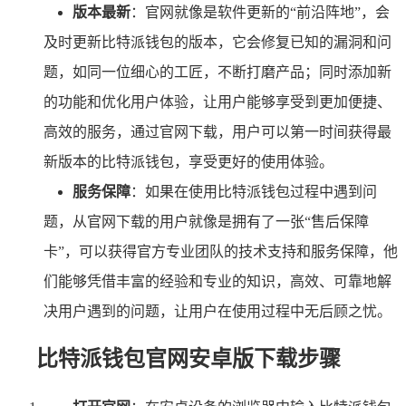
版本最新
：官网就像是软件更新的“前沿阵地”，会
及时更新比特派钱包的版本，它会修复已知的漏洞和问
题，如同一位细心的工匠，不断打磨产品；同时添加新
的功能和优化用户体验，让用户能够享受到更加便捷、
高效的服务，通过官网下载，用户可以第一时间获得最
新版本的比特派钱包，享受更好的使用体验。
服务保障
：如果在使用比特派钱包过程中遇到问
题，从官网下载的用户就像是拥有了一张“售后保障
卡”，可以获得官方专业团队的技术支持和服务保障，他
们能够凭借丰富的经验和专业的知识，高效、可靠地解
决用户遇到的问题，让用户在使用过程中无后顾之忧。
比特派钱包官网安卓版下载步骤