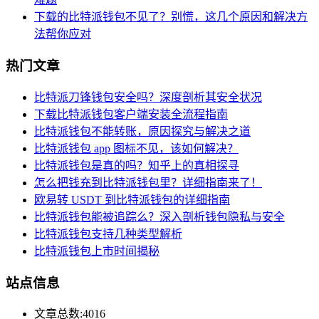
下载的比特派钱包不见了？别慌，这几个原因和解决方
法帮你应对
热门文章
比特派刀锋钱包安全吗？深度剖析其安全状况
下载比特派钱包客户端安装全流程指南
比特派钱包不能转账，原因探究与解决之道
比特派钱包 app 图标不见，该如何解决？
比特派钱包是真的吗？知乎上的真相探寻
怎么把钱充到比特派钱包里？详细指南来了！
欧易转 USDT 到比特派钱包的详细指南
比特派钱包能被追踪么？深入剖析钱包隐私与安全
比特派钱包支持几种类型解析
比特派钱包上市时间揭秘
站点信息
文章总数:4016