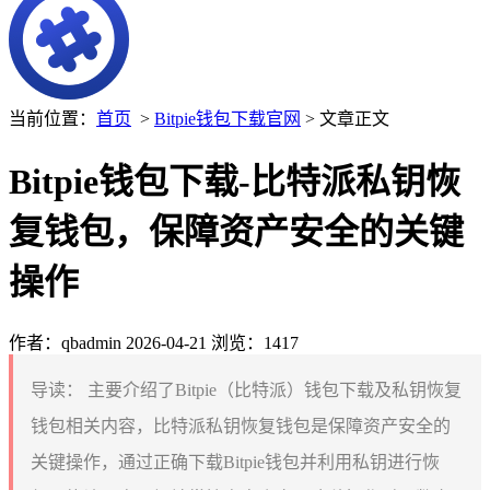
当前位置：
首页
>
Bitpie钱包下载官网
> 文章正文
Bitpie钱包下载-比特派私钥恢
复钱包，保障资产安全的关键
操作
作者：qbadmin
2026-04-21
浏览：1417
导读：
主要介绍了Bitpie（比特派）钱包下载及私钥恢复
钱包相关内容，比特派私钥恢复钱包是保障资产安全的
关键操作，通过正确下载Bitpie钱包并利用私钥进行恢