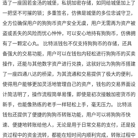
造了一座固若金汤的城堡，私钥加密存储，如同给城堡加上了
一把坚不可摧的锁；多重签名，仿佛是城堡的多位忠诚守卫，
全方位确保用户的狗狗币资产安全无虞，用户无需再为资产被
盗或丢失的风险而忧心忡忡，可以安心地持有狗狗币，仿佛拥
有了一颗定心丸。 比特派钱包不仅支持狗狗币的存储，还具
备强大的交易功能，用户可以在钱包内轻松进行狗狗币的买卖
操作，还能与其他数字资产进行兑换，这就好比为狗狗币搭建
了一座四通八达的桥梁，为其流通和交易提供了极大的便利，
使得用户能够更加灵活地管理自己的资产，钱包的交易界面设
计简洁明了，操作流程简单易懂，即使是初次接触加密货币的
新手，也能像熟练的老手一样轻松上手，毫无压力。 比特派
钱包还提供了便捷的狗狗币转账功能，用户可以将狗狗币快
速、便捷地转账给他人，无论是用于日常交易的支付，还是投
资过程中的资金流转，都能在短时间内顺利完成，转账过程中