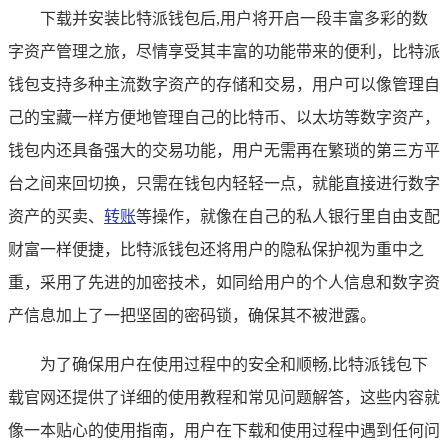
下载并安装比特派钱包后,用户将开启一段丰富多彩的数
字资产管理之旅，尽情享受其丰富的功能带来的便利，比特派
钱包支持多种主流数字资产的存储和交易，用户可以像管理自
己的宝藏一样方便地管理自己的比特币、以太坊等数字资产，
钱包内还具备强大的交易功能，用户无需再在繁琐的第三方平
台之间来回切换，只需在钱包内轻轻一点，就能直接进行数字
资产的买卖、
转账
等操作，就像在自己的私人银行里自由支配
财富一样便捷，比特派钱包还将用户的隐私保护视为重中之
重，采用了先进的加密技术，如同给用户的个人信息和数字资
产信息加上了一把坚固的密码锁，确保其不被泄露。
为了确保用户在使用过程中的安全和顺畅,比特派钱包下
载官网还提供了详细的使用教程和常见问题解答，这些内容就
像一本贴心的使用指南，用户在下载和使用过程中遇到任何问