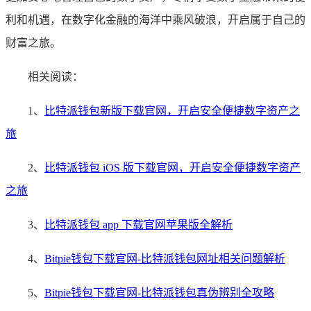
利和机遇，在数字化金融的海洋中乘风破浪，开启属于自己的
财富之旅。
相关阅读：
1、
比特派钱包新版下载官网，开启安全便捷数字资产之
旅
2、
比特派钱包 iOS 版下载官网，开启安全便捷数字资产
之旅
3、
比特派钱包 app 下载官网苹果版全解析
4、
Bitpie钱包下载官网-比特派钱包网址相关问题解析
5、
Bitpie钱包下载官网-比特派钱包真伪辨别全攻略