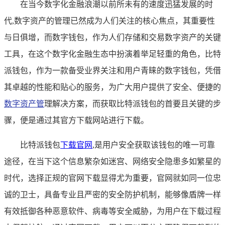
在当今数字化金融浪潮以前所未有的速度迅猛发展的时
代,数字资产的管理已然成为人们关注的核心焦点，其重要性
与日俱增，而数字钱包，作为人们存储和交易数字资产的关键
工具，在这个数字化金融生态中扮演着举足轻重的角色，比特
派钱包，作为一款备受业界关注和用户青睐的数字钱包，凭借
其卓越的性能和贴心的服务，为广大用户提供了安全、便捷的
数字资产管
理解决方案，而获取比特派钱包的首要且关键的步
骤，便是通过其官方下载网站进行下载。
比特派钱包
下载官网
,是用户安全获取该钱包的唯一可靠
途径，在当下这个信息繁杂如迷宫、网络安全隐患多如繁星的
时代，选择正规的官网下载显得尤为重要，官网就如同一位忠
诚的卫士，具备专业且严密的安全防护机制，能够像盾牌一样
有效抵御各种恶意软件、病毒等安全威胁，为用户在下载过程