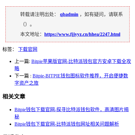
转载请注明出处：
qbadmin
，如有疑问，请联系
（
）。
本文地址：
https://www.fjjyyz.cn/hhea/2247.html
标签：
下载官网
上一篇:
Bitpie苹果版官网-比特派钱包官方安卓下载全攻
略
下一篇
:
Bitpie-BITPIE钱包图标软件推荐，开启便捷数
字资产之旅
相关文章
Bitpie钱包下载官网-探寻比特派钱包软件，高清图片揭
秘
Bitpie钱包下载官网-比特派钱包网址相关问题解析